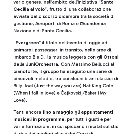
vario genere, nell’ambito dell’iniziativa “
Santa
Cecilia al volo
”, frutto di una collaborazione
avviata dallo scorso dicembre tra la società di
gestione, Aeroporti di Roma e l’Accademia
Nazionale di Santa Cecilia.
“
Evergreen
” il titolo dell’evento di oggi: ad
animare i passeggeri in transito, nelle aree di
imbarco B e D, la musica leggera con
gli Ottoni
della JuniOrchestra
. Con Massimo Bellucci al
pianoforte, il gruppo ha eseguito una serie di
piacevoli melodie, tra cui alcuni brani classici di
Billy Joel (Just the way you are) Nat King Cole
(When I fall in love) e Čajkovskij/Baker (My
Love).
Tanti ancora
fino a maggio gli appuntamenti
musicali in programma
, per tutti i gusti e per
varie formazioni, in cui spiccano i recital solistici
di due dei migliori allievi dei Corsi di