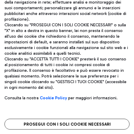
della navigazione in rete; effettuare analisi e monitoraggio dei
ITA
suoi comportamenti; personalizzare gli annunci e le inserzioni
pubblicitari anche attraverso interazioni social network (cookie di
profilazione).
Cliccando su "PROSEGUI CON I SOLI COOKIE NECESSARI" o sulla
"X" in alto a destra in questo banner, lei non presta il consenso
all'uso dei cookie che richiedono il consenso, mantenendo le
impostazioni di default, e saranno installati sul suo dispositivo
esclusivamente i cookie funzionali alla navigazione sul sito web e i
Aeroporti di Roma S.p.A. - Società soggetta a direzione e
cookie analitici assimilabili a quelli tecnici.
coordinamento di Mundys S.p.A.
Cliccando su "ACCETTA TUTTI I COOKIE" presterà il suo consenso
al posizionamento di tutti i cookie ivi compresi cookie di
Codice fiscale e Registro delle Imprese di Roma 13032990155 P.
profilazione. Il consenso è facoltativo e può essere revocato in
IVA 06572251004
qualsiasi momento. Potrà selezionare le sue preferenze per i
Capitale sociale 62.224.743,00 int. vers.
singoli cookie cliccando su "GESTISCI I TUOI COOKIE" (accessibile
Sede legale: Via Pier Paolo Racchetti 1 - 00054 Fiumicino (RM)
in ogni momento dal sito).
telefono +39 06 65951
Privacy policy
Note legali
Consulta la nostra
Cookie Policy
per maggiori informazioni.
Mappa sito
Accessibilità
Roma FCO
L'aeroporto stellato
PROSEGUI CON I SOLI COOKIE NECESSARI