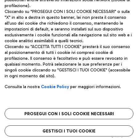
profilazione).
Cliccando su "PROSEGUI CON I SOLI COOKIE NECESSARI" o sulla
"X" in alto a destra in questo banner, lei non presta il consenso
all'uso dei cookie che richiedono il consenso, mantenendo le
impostazioni di default, e saranno installati sul suo dispositivo
esclusivamente i cookie funzionali alla navigazione sul sito web e i
Aeroporti di Roma S.p.A. - Società soggetta a direzione e
cookie analitici assimilabili a quelli tecnici.
coordinamento di Mundys S.p.A.
Cliccando su "ACCETTA TUTTI I COOKIE" presterà il suo consenso
al posizionamento di tutti i cookie ivi compresi cookie di
Codice fiscale e Registro delle Imprese di Roma 13032990155 P.
profilazione. Il consenso è facoltativo e può essere revocato in
IVA 06572251004
qualsiasi momento. Potrà selezionare le sue preferenze per i
Capitale sociale 62.224.743,00 int. vers.
singoli cookie cliccando su "GESTISCI I TUOI COOKIE" (accessibile
Sede legale: Via Pier Paolo Racchetti 1 - 00054 Fiumicino (RM)
in ogni momento dal sito).
telefono +39 06 65951
Privacy policy
Note legali
Consulta la nostra
Cookie Policy
per maggiori informazioni.
Mappa sito
Accessibilità
Roma FCO
L'aeroporto stellato
PROSEGUI CON I SOLI COOKIE NECESSARI
QUALITÀ
SOSTENIBILITÀ
INNOVAZIONE
GESTISCI I TUOI COOKIE