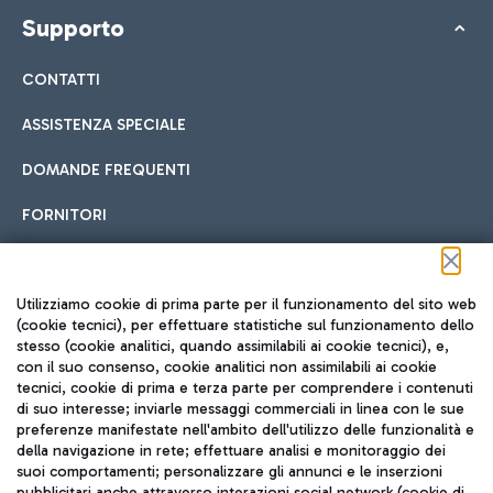
Supporto
CONTATTI
ASSISTENZA SPECIALE
DOMANDE FREQUENTI
FORNITORI
Seguici sui social
Utilizziamo cookie di prima parte per il funzionamento del sito web
(cookie tecnici), per effettuare statistiche sul funzionamento dello
stesso (cookie analitici, quando assimilabili ai cookie tecnici), e,
con il suo consenso, cookie analitici non assimilabili ai cookie
tecnici, cookie di prima e terza parte per comprendere i contenuti
di suo interesse; inviarle messaggi commerciali in linea con le sue
TRAVEL JOURNAL
preferenze manifestate nell'ambito dell'utilizzo delle funzionalità e
della navigazione in rete; effettuare analisi e monitoraggio dei
ITA
suoi comportamenti; personalizzare gli annunci e le inserzioni
pubblicitari anche attraverso interazioni social network (cookie di