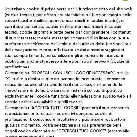
Seguici sui social
Utilizziamo cookie di prima parte per il funzionamento del sito web
(cookie tecnici), per effettuare statistiche sul funzionamento dello
stesso (cookie analitici, quando assimilabili ai cookie tecnici), e,
con il suo consenso, cookie analitici non assimilabili ai cookie
tecnici, cookie di prima e terza parte per comprendere i contenuti
di suo interesse; inviarle messaggi commerciali in linea con le sue
TRAVEL JOURNAL
preferenze manifestate nell'ambito dell'utilizzo delle funzionalità e
della navigazione in rete; effettuare analisi e monitoraggio dei
ITA
suoi comportamenti; personalizzare gli annunci e le inserzioni
pubblicitari anche attraverso interazioni social network (cookie di
profilazione).
Cliccando su "PROSEGUI CON I SOLI COOKIE NECESSARI" o sulla
"X" in alto a destra in questo banner, lei non presta il consenso
all'uso dei cookie che richiedono il consenso, mantenendo le
impostazioni di default, e saranno installati sul suo dispositivo
esclusivamente i cookie funzionali alla navigazione sul sito web e i
Aeroporti di Roma S.p.A. - Società soggetta a direzione e
cookie analitici assimilabili a quelli tecnici.
coordinamento di Mundys S.p.A.
Cliccando su "ACCETTA TUTTI I COOKIE" presterà il suo consenso
al posizionamento di tutti i cookie ivi compresi cookie di
Codice fiscale e Registro delle Imprese di Roma 13032990155 P.
profilazione. Il consenso è facoltativo e può essere revocato in
IVA 06572251004
qualsiasi momento. Potrà selezionare le sue preferenze per i
Capitale sociale 62.224.743,00 int. vers.
singoli cookie cliccando su "GESTISCI I TUOI COOKIE" (accessibile
Sede legale: Via Pier Paolo Racchetti 1 - 00054 Fiumicino (RM)
in ogni momento dal sito).