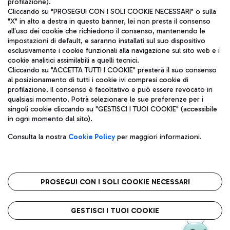
profilazione).
Cliccando su "PROSEGUI CON I SOLI COOKIE NECESSARI" o sulla
"X" in alto a destra in questo banner, lei non presta il consenso
all'uso dei cookie che richiedono il consenso, mantenendo le
impostazioni di default, e saranno installati sul suo dispositivo
esclusivamente i cookie funzionali alla navigazione sul sito web e i
Aeroporti di Roma S.p.A. - Società soggetta a direzione e
cookie analitici assimilabili a quelli tecnici.
coordinamento di Mundys S.p.A.
Cliccando su "ACCETTA TUTTI I COOKIE" presterà il suo consenso
al posizionamento di tutti i cookie ivi compresi cookie di
Codice fiscale e Registro delle Imprese di Roma 13032990155 P.
profilazione. Il consenso è facoltativo e può essere revocato in
IVA 06572251004
qualsiasi momento. Potrà selezionare le sue preferenze per i
Capitale sociale 62.224.743,00 int. vers.
singoli cookie cliccando su "GESTISCI I TUOI COOKIE" (accessibile
Sede legale: Via Pier Paolo Racchetti 1 - 00054 Fiumicino (RM)
in ogni momento dal sito).
telefono +39 06 65951
Privacy policy
Note legali
Consulta la nostra
Cookie Policy
per maggiori informazioni.
Mappa sito
Accessibilità
Roma FCO
L'aeroporto stellato
PROSEGUI CON I SOLI COOKIE NECESSARI
QUALITÀ
SOSTENIBILITÀ
INNOVAZIONE
GESTISCI I TUOI COOKIE