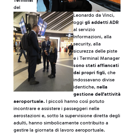
Terminal
del
Leonardo da Vinci,
oggi
gli addetti ADR
al servizio
Informazioni, alla
security, alla
sicurezza delle piste
e i Terminal Manager
sono stati affiancati
dai propri figli
, che
indossavano divise
identiche,
nella
gestione dell’attività
aeroportuale.
I piccoli hanno così potuto
incontrare e assistere i passeggeri nelle
aerostazioni e, sotto la supervisione diretta degli
adulti, hanno simbolicamente contribuito a
gestire la giornata di lavoro aeroportuale.