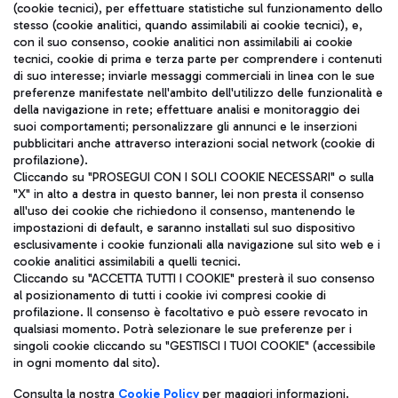
(cookie tecnici), per effettuare statistiche sul funzionamento dello
stesso (cookie analitici, quando assimilabili ai cookie tecnici), e,
con il suo consenso, cookie analitici non assimilabili ai cookie
tecnici, cookie di prima e terza parte per comprendere i contenuti
di suo interesse; inviarle messaggi commerciali in linea con le sue
TRAVEL JOURNAL
preferenze manifestate nell'ambito dell'utilizzo delle funzionalità e
della navigazione in rete; effettuare analisi e monitoraggio dei
ITA
suoi comportamenti; personalizzare gli annunci e le inserzioni
pubblicitari anche attraverso interazioni social network (cookie di
profilazione).
Cliccando su "PROSEGUI CON I SOLI COOKIE NECESSARI" o sulla
"X" in alto a destra in questo banner, lei non presta il consenso
all'uso dei cookie che richiedono il consenso, mantenendo le
impostazioni di default, e saranno installati sul suo dispositivo
esclusivamente i cookie funzionali alla navigazione sul sito web e i
Aeroporti di Roma S.p.A. - Società soggetta a direzione e
cookie analitici assimilabili a quelli tecnici.
coordinamento di Mundys S.p.A.
Cliccando su "ACCETTA TUTTI I COOKIE" presterà il suo consenso
al posizionamento di tutti i cookie ivi compresi cookie di
Codice fiscale e Registro delle Imprese di Roma 13032990155 P.
profilazione. Il consenso è facoltativo e può essere revocato in
IVA 06572251004
qualsiasi momento. Potrà selezionare le sue preferenze per i
Capitale sociale 62.224.743,00 int. vers.
singoli cookie cliccando su "GESTISCI I TUOI COOKIE" (accessibile
Sede legale: Via Pier Paolo Racchetti 1 - 00054 Fiumicino (RM)
in ogni momento dal sito).
telefono +39 06 65951
Privacy policy
Note legali
Consulta la nostra
Cookie Policy
per maggiori informazioni.