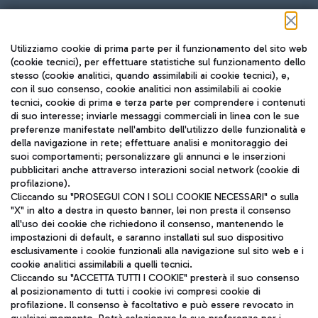
Seguici sui social
Utilizziamo cookie di prima parte per il funzionamento del sito web
(cookie tecnici), per effettuare statistiche sul funzionamento dello
stesso (cookie analitici, quando assimilabili ai cookie tecnici), e,
con il suo consenso, cookie analitici non assimilabili ai cookie
tecnici, cookie di prima e terza parte per comprendere i contenuti
di suo interesse; inviarle messaggi commerciali in linea con le sue
TRAVEL JOURNAL
preferenze manifestate nell'ambito dell'utilizzo delle funzionalità e
della navigazione in rete; effettuare analisi e monitoraggio dei
ITA
suoi comportamenti; personalizzare gli annunci e le inserzioni
pubblicitari anche attraverso interazioni social network (cookie di
profilazione).
Cliccando su "PROSEGUI CON I SOLI COOKIE NECESSARI" o sulla
"X" in alto a destra in questo banner, lei non presta il consenso
all'uso dei cookie che richiedono il consenso, mantenendo le
impostazioni di default, e saranno installati sul suo dispositivo
esclusivamente i cookie funzionali alla navigazione sul sito web e i
Aeroporti di Roma S.p.A. - Società soggetta a direzione e
cookie analitici assimilabili a quelli tecnici.
coordinamento di Mundys S.p.A.
Cliccando su "ACCETTA TUTTI I COOKIE" presterà il suo consenso
al posizionamento di tutti i cookie ivi compresi cookie di
Codice fiscale e Registro delle Imprese di Roma 13032990155 P.
profilazione. Il consenso è facoltativo e può essere revocato in
IVA 06572251004