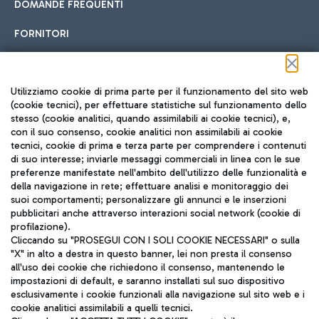
DOMANDE FREQUENTI
FORNITORI
Seguici sui social
Utilizziamo cookie di prima parte per il funzionamento del sito web
(cookie tecnici), per effettuare statistiche sul funzionamento dello
stesso (cookie analitici, quando assimilabili ai cookie tecnici), e,
con il suo consenso, cookie analitici non assimilabili ai cookie
tecnici, cookie di prima e terza parte per comprendere i contenuti
di suo interesse; inviarle messaggi commerciali in linea con le sue
TRAVEL JOURNAL
preferenze manifestate nell'ambito dell'utilizzo delle funzionalità e
della navigazione in rete; effettuare analisi e monitoraggio dei
ITA
suoi comportamenti; personalizzare gli annunci e le inserzioni
pubblicitari anche attraverso interazioni social network (cookie di
profilazione).
Cliccando su "PROSEGUI CON I SOLI COOKIE NECESSARI" o sulla
"X" in alto a destra in questo banner, lei non presta il consenso
all'uso dei cookie che richiedono il consenso, mantenendo le
impostazioni di default, e saranno installati sul suo dispositivo
esclusivamente i cookie funzionali alla navigazione sul sito web e i
Aeroporti di Roma S.p.A. - Società soggetta a direzione e
cookie analitici assimilabili a quelli tecnici.