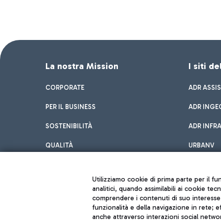
La nostra Mission
I siti d
CORPORATE
ADR ASSI
PER IL BUSINESS
ADR INGE
SOSTENIBILITÀ
ADR INFR
QUALITÀ
URBANV
INNOVATION
Utilizziamo cookie di prima parte per il f
analitici, quando assimilabili ai cookie tec
comprendere i contenuti di suo interesse; 
funzionalità e della navigazione in rete; 
anche attraverso interazioni social networ