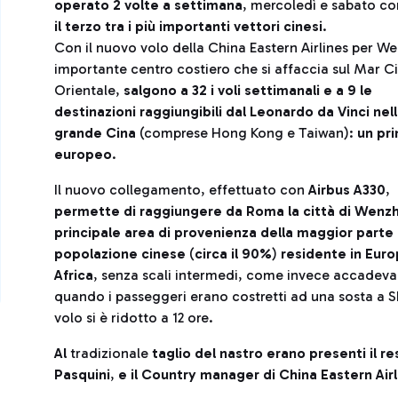
operato 2 volte a settimana
, mercoledì e sabato co
il terzo tra i più importanti vettori cinesi
.
Con il nuovo volo della China Eastern Airlines per W
importante centro costiero che si affaccia sul Mar C
Orientale,
salgono a 32 i voli settimanali e a 9 le
destinazioni raggiungibili dal Leonardo da Vinci nel
grande Cina
(comprese Hong Kong e Taiwan):
un pr
europeo
.
Il nuovo collegamento, effettuato con
Airbus A330
,
permette di raggiungere da Roma la città di Wenz
principale area di provenienza della maggior parte 
popolazione cinese
(
circa il 90%
)
residente in Euro
Africa
, senza scali intermedi, come invece accadeva
quando i passeggeri erano costretti ad una sosta a S
volo si è ridotto a 12 ore.
Al
tradizionale
taglio del nastro erano presenti il re
Pasquini
,
e il Country manager di China Eastern Airl