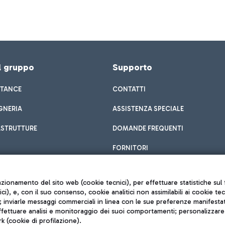
el gruppo
Supporto
STANCE
CONTATTI
GNERIA
ASSISTENZA SPECIALE
ASTRUTTURE
DOMANDE FREQUENTI
FORNITORI
unzionamento del sito web (cookie tecnici), per effettuare statistiche s
nici), e, con il suo consenso, cookie analitici non assimilabili ai cookie te
inviarle messaggi commerciali in linea con le sue preferenze manifestate 
effettuare analisi e monitoraggio dei suoi comportamenti; personalizzare g
k (cookie di profilazione).
Privacy policy