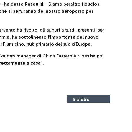
–
ha detto Pasquini
– Siamo peraltro
fiduciosi
he si serviranno del nostro aeroporto per
ervento ha rivolto gli auguri a tutti i presenti per
immia,
ha sottolineato l’importanza del nuovo
di Fiumicino
, hub primario del sud d’Europa.
l Country manager di China Eastern Airlines
ha
poi
irettamente a casa
”.
Indietro