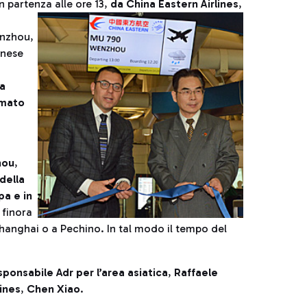
n partenza alle ore 13,
da China Eastern Airlines
,
enzhou,
inese
la
imato
hou
,
della
pa e in
 finora
hanghai o a Pechino. In tal modo il tempo del
sponsabile Adr per l’area asiatica
,
Raffaele
ines
,
Chen Xiao
.