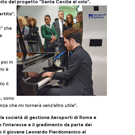
bito del progetto
“
Santa Cecilia al volo
”.
ertito
”.
a
” che
a
 poi in
mi è
o il
ì, sono
za che mi tornerà senz’altro utile”.
 la società di gestione Aeroporti di Roma e
o l’interesse e il gradimento da parte dei
o il giovane Leonardo Pierdomenico al