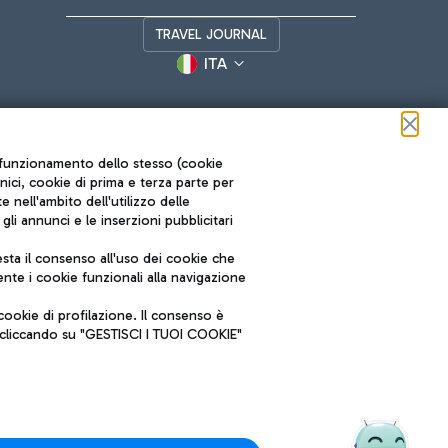
TRAVEL JOURNAL
ITA
ul funzionamento dello stesso (cookie
cnici, cookie di prima e terza parte per
nell'ambito dell'utilizzo delle
li annunci e le inserzioni pubblicitari
ta il consenso all'uso dei cookie che
Roma FCO
nte i cookie funzionali alla navigazione
L'aeroporto stellato
ookie di profilazione. Il consenso è
SOSTENIBILITÀ
INNOVAZIONE
e cliccando su "GESTISCI I TUOI COOKIE"