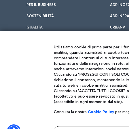
PER IL BUSINESS
ADR INGE
SOSTENIBILITÀ
ADR INFR
QUALITÀ
URBANV
INNOVATION
Utilizziamo cookie di prima parte per il f
analitici, quando assimilabili ai cookie tec
comprendere i contenuti di suo interesse; 
funzionalità e della navigazione in rete; 
anche attraverso interazioni social networ
Cliccando su "PROSEGUI CON I SOLI COOKIE
richiedono il consenso, mantenendo le impo
sul sito web e i cookie analitici assimilabili 
Aeroporti di Roma S.p.A. - Società soggetta a direzione e coordiname
Cliccando su "ACCETTA TUTTI I COOKIE" pre
Codice fiscale e Registro delle Imprese di Roma 13032990155 P. IVA 0
facoltativo e può essere revocato in qual
Capitale sociale 62.224.743,00 int. vers.
Sede legale: Via Pier Paolo Racchetti 1 - 00054 Fiumicino (RM) telefon
(accessibile in ogni momento dal sito).
Consulta la nostra
Cookie Policy
per magg