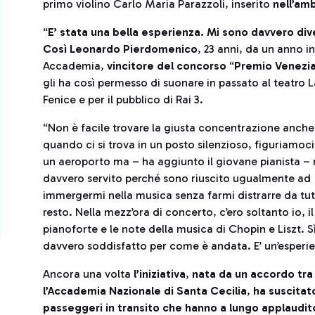
primo violino Carlo Maria Parazzoli, inserito
nell’am
“
E’ stata una bella esperienza. Mi sono davvero div
Così Leonardo Pierdomenico
, 23 anni, da un anno in
Accademia,
vincitore del concorso
“
Premio Venezi
gli ha così permesso di suonare in passato al teatro L
Fenice e per il pubblico di Rai 3.
“Non è facile trovare la giusta concentrazione anche
quando ci si trova in un posto silenzioso, figuriamoci
un aeroporto ma – ha aggiunto il giovane pianista – 
davvero servito perché sono riuscito ugualmente ad
immergermi nella musica senza farmi distrarre da tutt
resto. Nella mezz’ora di concerto, c’ero soltanto io, il
pianoforte e le note della musica di Chopin e Liszt. S
davvero soddisfatto per come è andata. E’ un’esperien
Ancora una volta
l’iniziativa
,
nata da un accordo tra
l’Accademia Nazionale di Santa Cecilia
,
ha suscitat
passeggeri in transito che hanno a lungo applaudit