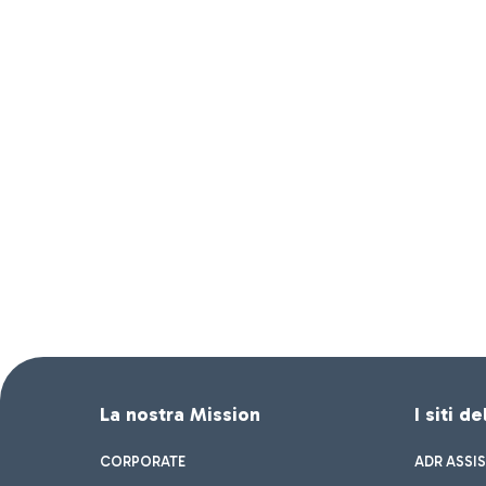
La nostra Mission
I siti d
CORPORATE
ADR ASSI