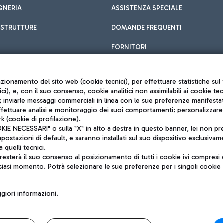
GNERIA
ASSISTENZA SPECIALE
ASTRUTTURE
DOMANDE FREQUENTI
FORNITORI
unzionamento del sito web (cookie tecnici), per effettuare statistiche s
nici), e, con il suo consenso, cookie analitici non assimilabili ai cookie te
inviarle messaggi commerciali in linea con le sue preferenze manifestate 
effettuare analisi e monitoraggio dei suoi comportamenti; personalizzare g
k (cookie di profilazione).
Privacy policy
 NECESSARI" o sulla "X" in alto a destra in questo banner, lei non pres
Note legali
stazioni di default, e saranno installati sul suo dispositivo esclusivame
Mappa sito
a quelli tecnici.
nto di Mundys S.p.A.
Accessibilità
sterà il suo consenso al posizionamento di tutti i cookie ivi compresi c
6572251004
QUALITÀ
siasi momento. Potrà selezionare le sue preferenze per i singoli cooki
o +39 06 65951
iori informazioni.