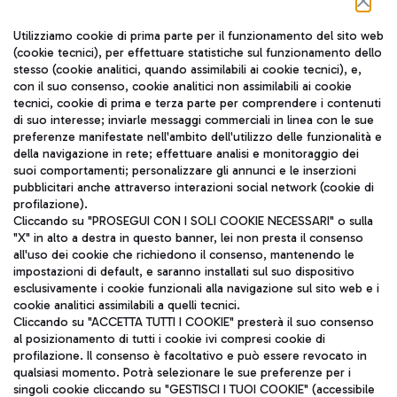
Seguici sui social
Utilizziamo cookie di prima parte per il funzionamento del sito web
(cookie tecnici), per effettuare statistiche sul funzionamento dello
stesso (cookie analitici, quando assimilabili ai cookie tecnici), e,
con il suo consenso, cookie analitici non assimilabili ai cookie
tecnici, cookie di prima e terza parte per comprendere i contenuti
di suo interesse; inviarle messaggi commerciali in linea con le sue
TRAVEL JOURNAL
preferenze manifestate nell'ambito dell'utilizzo delle funzionalità e
della navigazione in rete; effettuare analisi e monitoraggio dei
ITA
suoi comportamenti; personalizzare gli annunci e le inserzioni
pubblicitari anche attraverso interazioni social network (cookie di
profilazione).
Cliccando su "PROSEGUI CON I SOLI COOKIE NECESSARI" o sulla
"X" in alto a destra in questo banner, lei non presta il consenso
all'uso dei cookie che richiedono il consenso, mantenendo le
impostazioni di default, e saranno installati sul suo dispositivo
esclusivamente i cookie funzionali alla navigazione sul sito web e i
Aeroporti di Roma S.p.A. - Società soggetta a direzione e
cookie analitici assimilabili a quelli tecnici.
coordinamento di Mundys S.p.A.
Cliccando su "ACCETTA TUTTI I COOKIE" presterà il suo consenso
al posizionamento di tutti i cookie ivi compresi cookie di
Codice fiscale e Registro delle Imprese di Roma 13032990155 P.
profilazione. Il consenso è facoltativo e può essere revocato in
IVA 06572251004
qualsiasi momento. Potrà selezionare le sue preferenze per i
Capitale sociale 62.224.743,00 int. vers.
singoli cookie cliccando su "GESTISCI I TUOI COOKIE" (accessibile
Sede legale: Via Pier Paolo Racchetti 1 - 00054 Fiumicino (RM)