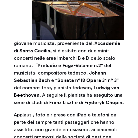
giovane musicista, proveniente dall’
Accademia
di Santa Cecilia,
sì è esibito con due mini-
concerti nelle aree imbarchi B e D dello scalo
romano. “
Preludio e Fuga-Volume n.2
” del
musicista, compositore tedesco,
Johann
Sebastian Bach
e “
Sonata n°18 Opera 31 n° 3
”
del compositore, pianista tedesco,
Ludwig van
Beethoven.
A seguire il pianista ha eseguito una
serie di studi di
Franz Liszt
e di
Fryderyk Chopin.
Applausi, foto e riprese con iPad e telefoni da
parte dei sempre tanti passeggeri che hanno
assistito, con grande entusiasmo, ai piacevoli
concerti promossi dalla società di gestione,