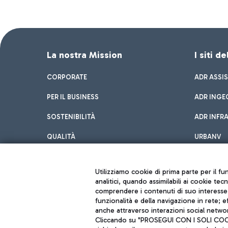
La nostra Mission
I siti d
CORPORATE
ADR ASSI
PER IL BUSINESS
ADR INGE
SOSTENIBILITÀ
ADR INFR
QUALITÀ
URBANV
INNOVATION
Utilizziamo cookie di prima parte per il f
analitici, quando assimilabili ai cookie tec
comprendere i contenuti di suo interesse; 
funzionalità e della navigazione in rete; 
anche attraverso interazioni social networ
Cliccando su "PROSEGUI CON I SOLI COOKIE