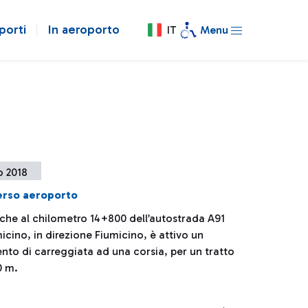
porti
In aeroporto
IT
Menu
o 2018
verso aeroporto
 che al chilometro 14+800 dell’autostrada A91
cino, in direzione Fiumicino, è attivo un
nto di carreggiata ad una corsia, per un tratto
0 m.