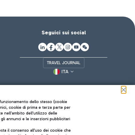
Seguici sui social
TRAVEL JOURNAL
ITA
ul funzionamento dello stesso (cookie
cnici, cookie di prima e terza parte per
nell'ambito dell'utilizzo delle
li annunci e le inserzioni pubblicitari
ta il consenso all'uso dei cookie che
Roma FCO