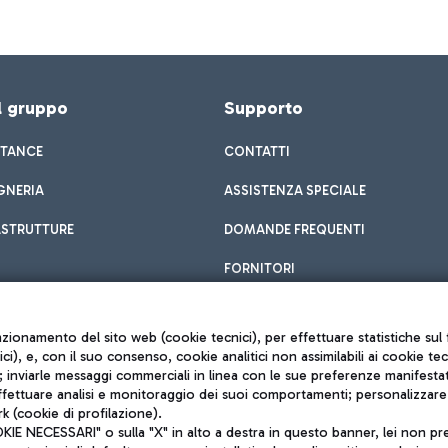
el gruppo
Supporto
STANCE
CONTATTI
GNERIA
ASSISTENZA SPECIALE
ASTRUTTURE
DOMANDE FREQUENTI
FORNITORI
unzionamento del sito web (cookie tecnici), per effettuare statistiche s
nici), e, con il suo consenso, cookie analitici non assimilabili ai cookie te
inviarle messaggi commerciali in linea con le sue preferenze manifestate 
effettuare analisi e monitoraggio dei suoi comportamenti; personalizzare g
k (cookie di profilazione).
Privacy policy
 NECESSARI" o sulla "X" in alto a destra in questo banner, lei non pres
Note legali