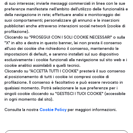
di suo interesse; inviarle messaggi commerciali in linea con le sue
TRAVEL JOURNAL
preferenze manifestate nell'ambito dell'utilizzo delle funzionalità e
della navigazione in rete; effettuare analisi e monitoraggio dei
ITA
suoi comportamenti; personalizzare gli annunci e le inserzioni
pubblicitari anche attraverso interazioni social network (cookie di
profilazione).
Cliccando su "PROSEGUI CON I SOLI COOKIE NECESSARI" o sulla
"X" in alto a destra in questo banner, lei non presta il consenso
all'uso dei cookie che richiedono il consenso, mantenendo le
impostazioni di default, e saranno installati sul suo dispositivo
esclusivamente i cookie funzionali alla navigazione sul sito web e i
Aeroporti di Roma S.p.A. - Società soggetta a direzione e
cookie analitici assimilabili a quelli tecnici.
coordinamento di Mundys S.p.A.
Cliccando su "ACCETTA TUTTI I COOKIE" presterà il suo consenso
al posizionamento di tutti i cookie ivi compresi cookie di
Codice fiscale e Registro delle Imprese di Roma 13032990155 P.
profilazione. Il consenso è facoltativo e può essere revocato in
IVA 06572251004
qualsiasi momento. Potrà selezionare le sue preferenze per i
Capitale sociale 62.224.743,00 int. vers.
singoli cookie cliccando su "GESTISCI I TUOI COOKIE" (accessibile
Sede legale: Via Pier Paolo Racchetti 1 - 00054 Fiumicino (RM)
in ogni momento dal sito).
telefono +39 06 65951
Privacy policy
Note legali
Consulta la nostra
Cookie Policy
per maggiori informazioni.
Mappa sito
Accessibilità
Roma FCO