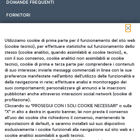
DOMANDE FREQUENTI
FORNITORI
Seguici sui social
Utilizziamo cookie di prima parte per il funzionamento del sito web
(cookie tecnici), per effettuare statistiche sul funzionamento dello
stesso (cookie analitici, quando assimilabili ai cookie tecnici), e,
con il suo consenso, cookie analitici non assimilabili ai cookie
tecnici, cookie di prima e terza parte per comprendere i contenuti
di suo interesse; inviarle messaggi commerciali in linea con le sue
TRAVEL JOURNAL
preferenze manifestate nell'ambito dell'utilizzo delle funzionalità e
della navigazione in rete; effettuare analisi e monitoraggio dei
ITA
suoi comportamenti; personalizzare gli annunci e le inserzioni
pubblicitari anche attraverso interazioni social network (cookie di
profilazione).
Cliccando su "PROSEGUI CON I SOLI COOKIE NECESSARI" o sulla
"X" in alto a destra in questo banner, lei non presta il consenso
all'uso dei cookie che richiedono il consenso, mantenendo le
impostazioni di default, e saranno installati sul suo dispositivo
esclusivamente i cookie funzionali alla navigazione sul sito web e i
Aeroporti di Roma S.p.A. - Società soggetta a direzione e
cookie analitici assimilabili a quelli tecnici.