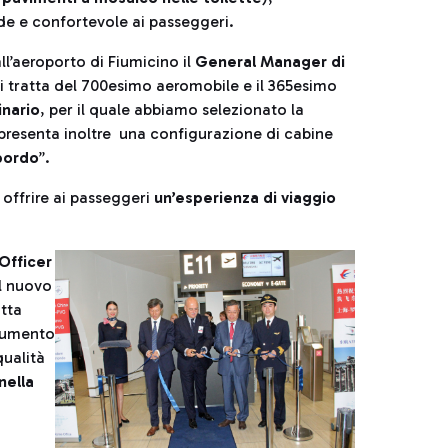
ande e confortevole ai passeggeri.
all’aeroporto di Fiumicino il
General Manager di
i tratta del 700esimo aeromobile e il 365esimo
inario
, per il quale abbiamo selezionato la
 presenta inoltre una configurazione di cabine
 bordo
”.
 offrire ai passeggeri
un’esperienza di viaggio
Officer
el nuovo
tta
aumento
qualità
nella