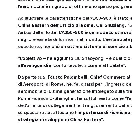
l’aeromobile è in grado di offrire uno spazio più gr
Ad illustrare le caratteristiche dell’A350-900, è stato 
China Eastern dell’Ufficio di Roma, Cai Shuxiang.
“S
Airbus della flotta.
L’A350-900 è un modello straord
migliore varietà di funzioni nel mondo. L’aeromobile
eccellente, nonché un
ottimo sistema di servizio a
“L’obiettivo – ha aggiunto Liu Shaoyong - è quello di
all’avanguardia
confortevole, sicura e affidabile”.
Da parte sua,
Fausto Palombelli, Chief Commercial 
di Aeroporti di Roma
, nel felicitarsi per l’ingresso d
aeromobile di ultima generazione impiegato sulla tra
Roma Fiumicino-Shanghai, ha sottolineato come “l’
dell’offerta di collegamenti e il miglioramento della 
su questa rotta, attestano
l’importanza di Fiumicino 
strategia di sviluppo di China Eastern
”.