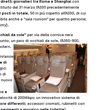
iretti giornalieri tra Roma e Shanghai
con
ostituito dal 31 marzo l’A330 precedentemente
 posti in totale
, 50 in più rispetto all’A330, di cui
ibita anche a “sala riunioni” per quattro persone;
omy).
cchiali da sole”
per via della cornice nera
punto, un paio di occhiali da sole, l’A350-900,
stern.
distanze
e di
gici
o di
l nuovo
cco e
elocità di 200Mbps; un innovativo sistema di
lore differenti
; accessori cromati, rubinetti con
 pavimenti a
mosaico nelle toilette
),