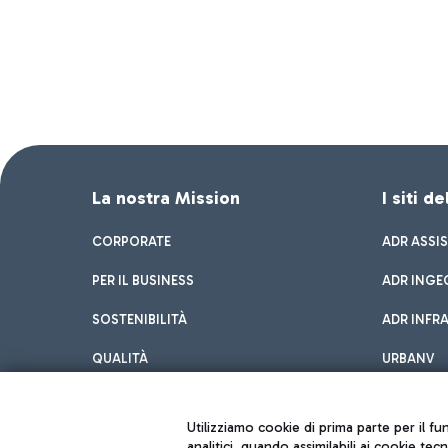
La nostra Mission
I siti d
CORPORATE
ADR ASSI
PER IL BUSINESS
ADR INGE
SOSTENIBILITÀ
ADR INFR
QUALITÀ
URBANV
INNOVATION
Utilizziamo cookie di prima parte per il f
analitici, quando assimilabili ai cookie tec