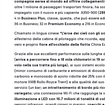
compagnia aerea al mondo ad offrire collegamenti d
oltre 1 milione di passeggeri trasportati finora, ha s
impiegato con il nuovo e più capiente A350-900 (
288
4 in
Business Plus
, classe, questa, che può essere ad
36 in Business; 32 in
Premium Economy
e 216 in Econ
Chiamato in lingua cinese
“L’eroe dei cieli con gli o
all’esterno della cabina di pilotaggio che ricorda, ap
vero e proprio
fiore all’occhiello della flotta
China Ea
Grazie alle sue eccellenti performance sulle lunghe 
(
arriva a percorrere fino a 18 mila
chilometri in 19 or
volo nella sua tratta più lunga
), ai suoi sistemi ecolo
(minor consumo di carburante e emissioni di diossid
carbonio e monossido di azoto ridotte del 25% con i
motore XWB Rolls-Royce Trent) e alla qualità del suo
servizio (un bar;
un intrattenimento di bordo
più ri
variegato
; una connessione Wi-Fi che raggiunge la v
illuminazione a LED con 16.7 milioni di tonalità di co
sensori infrarossi, grandi ripiani in marmo,
specchi e