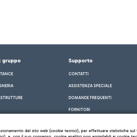
el gruppo
Supporto
STANCE
CONTATTI
GNERIA
ASSISTENZA SPECIALE
ASTRUTTURE
DOMANDE FREQUENTI
FORNITORI
unzionamento del sito web (cookie tecnici), per effettuare statistiche s
nici), e, con il suo consenso, cookie analitici non assimilabili ai cookie te