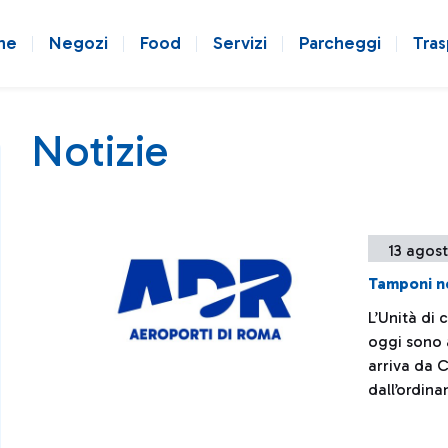
ne
Negozi
Food
Servizi
Parcheggi
Tras
Notizie
13 agos
Tamponi ne
L’Unità di 
oggi sono a
arriva da 
dall’ordina