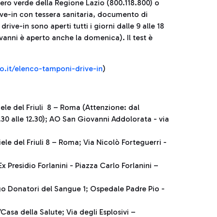
ero verde della Regione Lazio (800.118.800) o
rive-in con tessera sanitaria, documento di
rive-in sono aperti tutti i giorni dalle 9 alle 18
vanni è aperto anche la domenica). Il test è
o.it/elenco-tamponi-drive-in
)
ele del Friuli 8 – Roma (Attenzione: dal
.30 alle 12.30); AO San Giovanni Addolorata - via
le del Friuli 8 – Roma; Via Nicolò Forteguerri -
 Presidio Forlanini - Piazza Carlo Forlanini –
o Donatori del Sangue 1; Ospedale Padre Pio -
asa della Salute; Via degli Esplosivi –