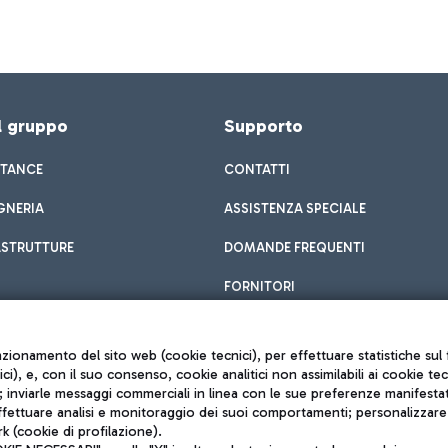
el gruppo
Supporto
STANCE
CONTATTI
GNERIA
ASSISTENZA SPECIALE
ASTRUTTURE
DOMANDE FREQUENTI
FORNITORI
unzionamento del sito web (cookie tecnici), per effettuare statistiche s
nici), e, con il suo consenso, cookie analitici non assimilabili ai cookie te
inviarle messaggi commerciali in linea con le sue preferenze manifestate 
effettuare analisi e monitoraggio dei suoi comportamenti; personalizzare g
k (cookie di profilazione).
Privacy policy