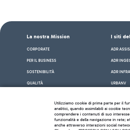
La nostra Mission
I siti d
CORPORATE
ADR ASSI
PER IL BUSINESS
ADR INGE
SOSTENIBILITÀ
ADR INFR
QUALITÀ
URBANV
INNOVATION
Utilizziamo cookie di prima parte per il f
analitici, quando assimilabili ai cookie tec
comprendere i contenuti di suo interesse; 
funzionalità e della navigazione in rete; 
anche attraverso interazioni social networ