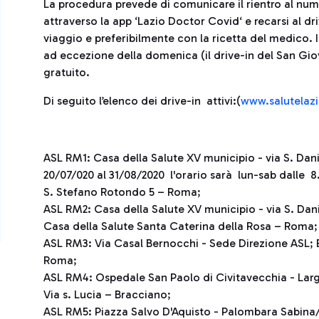
La procedura prevede di comunicare il rientro al num
attraverso la app ‘Lazio Doctor Covid‘ e recarsi al d
viaggio e preferibilmente con la ricetta del medico. I d
ad eccezione della domenica (il drive-in del San Gio
gratuito.
Di seguito l’elenco dei drive-in attivi:(
www.salutelazi
ASL RM1: Casa della Salute XV municipio - via S. Dani
20/07/020 al 31/08/2020 l'orario sarà lun-sab dalle 8
S. Stefano Rotondo 5 – Roma;
ASL RM2: Casa della Salute XV municipio - via S. Danie
Casa della Salute Santa Caterina della Rosa – Roma;
ASL RM3: Via Casal Bernocchi - Sede Direzione ASL; Ex
Roma;
ASL RM4: Ospedale San Paolo di Civitavecchia - Larg
Via s. Lucia – Bracciano;
ASL RM5: Piazza Salvo D'Aquisto - Palombara Sabina/C