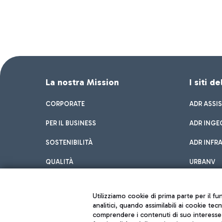
La nostra Mission
I siti d
CORPORATE
ADR ASSI
PER IL BUSINESS
ADR INGE
SOSTENIBILITÀ
ADR INFR
QUALITÀ
URBANV
INNOVATION
Utilizziamo cookie di prima parte per il f
analitici, quando assimilabili ai cookie tec
comprendere i contenuti di suo interesse; 