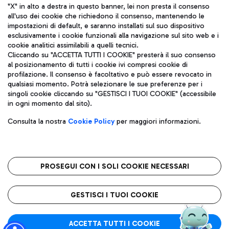
"X" in alto a destra in questo banner, lei non presta il consenso
all'uso dei cookie che richiedono il consenso, mantenendo le
impostazioni di default, e saranno installati sul suo dispositivo
esclusivamente i cookie funzionali alla navigazione sul sito web e i
Aeroporti di Roma S.p.A. - Società soggetta a direzione e
cookie analitici assimilabili a quelli tecnici.
coordinamento di Mundys S.p.A.
Cliccando su "ACCETTA TUTTI I COOKIE" presterà il suo consenso
al posizionamento di tutti i cookie ivi compresi cookie di
Codice fiscale e Registro delle Imprese di Roma 13032990155 P.
profilazione. Il consenso è facoltativo e può essere revocato in
IVA 06572251004
qualsiasi momento. Potrà selezionare le sue preferenze per i
Capitale sociale 62.224.743,00 int. vers.
singoli cookie cliccando su "GESTISCI I TUOI COOKIE" (accessibile
Sede legale: Via Pier Paolo Racchetti 1 - 00054 Fiumicino (RM)
in ogni momento dal sito).
telefono +39 06 65951
Privacy policy
Note legali
Consulta la nostra
Cookie Policy
per maggiori informazioni.
Mappa sito
Accessibilità
Roma FCO
L'aeroporto stellato
PROSEGUI CON I SOLI COOKIE NECESSARI
QUALITÀ
SOSTENIBILITÀ
INNOVAZIONE
GESTISCI I TUOI COOKIE
ACCETTA TUTTI I COOKIE