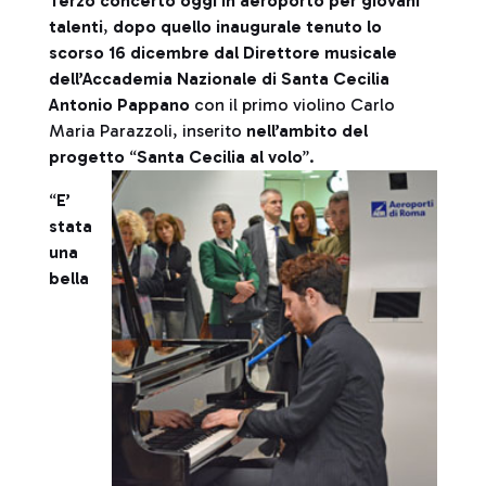
Terzo concerto oggi in aeroporto per giovani
talenti
,
dopo quello inaugurale tenuto lo
scorso 16 dicembre dal Direttore musicale
dell’Accademia Nazionale di Santa Cecilia
Antonio Pappano
con il primo violino Carlo
Maria Parazzoli, inserito
nell’ambito del
progetto
“
Santa Cecilia al volo
”.
“
E’
stata
una
bella