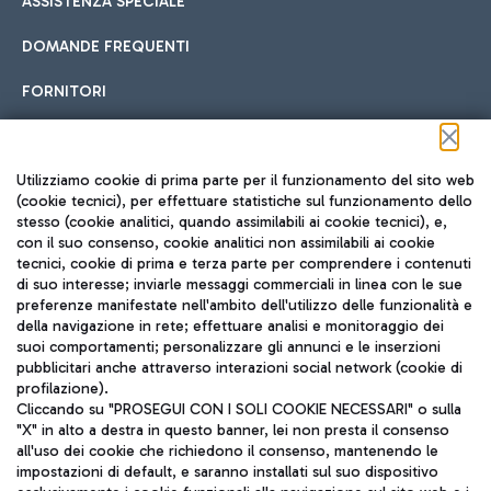
ASSISTENZA SPECIALE
DOMANDE FREQUENTI
FORNITORI
Seguici sui social
Utilizziamo cookie di prima parte per il funzionamento del sito web
(cookie tecnici), per effettuare statistiche sul funzionamento dello
stesso (cookie analitici, quando assimilabili ai cookie tecnici), e,
con il suo consenso, cookie analitici non assimilabili ai cookie
tecnici, cookie di prima e terza parte per comprendere i contenuti
di suo interesse; inviarle messaggi commerciali in linea con le sue
TRAVEL JOURNAL
preferenze manifestate nell'ambito dell'utilizzo delle funzionalità e
della navigazione in rete; effettuare analisi e monitoraggio dei
ITA
suoi comportamenti; personalizzare gli annunci e le inserzioni
pubblicitari anche attraverso interazioni social network (cookie di
profilazione).
Cliccando su "PROSEGUI CON I SOLI COOKIE NECESSARI" o sulla
"X" in alto a destra in questo banner, lei non presta il consenso
all'uso dei cookie che richiedono il consenso, mantenendo le
impostazioni di default, e saranno installati sul suo dispositivo