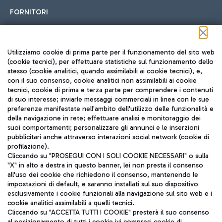
FORNITORI
Seguici sui social
Utilizziamo cookie di prima parte per il funzionamento del sito web
(cookie tecnici), per effettuare statistiche sul funzionamento dello
stesso (cookie analitici, quando assimilabili ai cookie tecnici), e,
con il suo consenso, cookie analitici non assimilabili ai cookie
tecnici, cookie di prima e terza parte per comprendere i contenuti
di suo interesse; inviarle messaggi commerciali in linea con le sue
TRAVEL JOURNAL
preferenze manifestate nell'ambito dell'utilizzo delle funzionalità e
della navigazione in rete; effettuare analisi e monitoraggio dei
ITA
suoi comportamenti; personalizzare gli annunci e le inserzioni
pubblicitari anche attraverso interazioni social network (cookie di
profilazione).
Cliccando su "PROSEGUI CON I SOLI COOKIE NECESSARI" o sulla
"X" in alto a destra in questo banner, lei non presta il consenso
all'uso dei cookie che richiedono il consenso, mantenendo le
impostazioni di default, e saranno installati sul suo dispositivo
esclusivamente i cookie funzionali alla navigazione sul sito web e i
Aeroporti di Roma S.p.A. - Società soggetta a direzione e
cookie analitici assimilabili a quelli tecnici.
coordinamento di Mundys S.p.A.
Cliccando su "ACCETTA TUTTI I COOKIE" presterà il suo consenso
al posizionamento di tutti i cookie ivi compresi cookie di