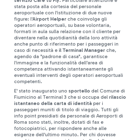
servizio Care to Fly
. Particolare attenzione è
stata posta alla cortesia del personale
aeroportuale con l'istituzione di due nuove
figure: l'
Airport Helper
che coinvolge gli
operatori aeroportuali, su base volontaria,
formati in aula sulla relazione con il cliente per
diventare nella quotidianità della loro attività
anche punto di riferimento per i passeggeri in
caso di necessità e
il Terminal Manager
che,
agendo da "padrone di casa", garantisce
l'immagine e la funzionalità dell'area di
competenza attivando istantaneamente gli
eventuali interventi degli operatori aeroportuali
competenti.
E' stato inaugurato uno
sportello
del Comune di
Fiumicino al Terminal 3 che si occupa del
rilascio
istantaneo della carta di identità
per i
passeggeri muniti di titolo di viaggio. Tutti gli
info point presidiati da personale di Aeroporti di
Roma sono stati, inoltre, dotati di fax e
fotocopiatrici, per rispondere anche alle
esigenze dell'ultimo minuto. Per chi dovesse