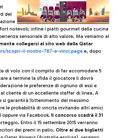
el
rd del
razione
rt notevoli; infine i piatti gourmet della cucina
perienza sensoriale di alto valore. Ma veniamo al
ente collegarsi al sito web della Qatar
rs/scopri-il-nostro-787-e-vinci.page
e, dopo
nte di volo con il compito di far accomodare 5
re a termine la sfida il giocatore li dovrà
derazione le preferenze di ognuno di essi e
al cliente di un eccellente staffer di linea. A
e si garantirà l’ottenimento del massimo
 le probabilità di vincita invitando altri amici
il oppure via Facebook.
Il concorso scadrà il 31
sorteggio. Entro il 15 settembre 2015 verranno
ncitori dei premi in palio.
Oltre ai due biglietti
la Qatar Airways (Australia esclusa), saranno