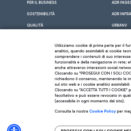
PER IL BUSINESS
ADR INGE
SOSTENIBILITÀ
ADR INFR
QUALITÀ
URBANV
INNOVATION
Utilizziamo cookie di prima parte per il f
analitici, quando assimilabili ai cookie tec
comprendere i contenuti di suo interesse; 
funzionalità e della navigazione in rete; 
anche attraverso interazioni social networ
Cliccando su "PROSEGUI CON I SOLI COOKIE
richiedono il consenso, mantenendo le impo
sul sito web e i cookie analitici assimilabili 
Aeroporti di Roma S.p.A. - Società soggetta a direzione e coordiname
Cliccando su "ACCETTA TUTTI I COOKIE" pre
Codice fiscale e Registro delle Imprese di Roma 13032990155 P. IVA 0
Capitale sociale 62.224.743,00 int. vers.
facoltativo e può essere revocato in qual
Sede legale: Via Pier Paolo Racchetti 1 - 00054 Fiumicino (RM) telefon
(accessibile in ogni momento dal sito).
Consulta la nostra
Cookie Policy
per magg