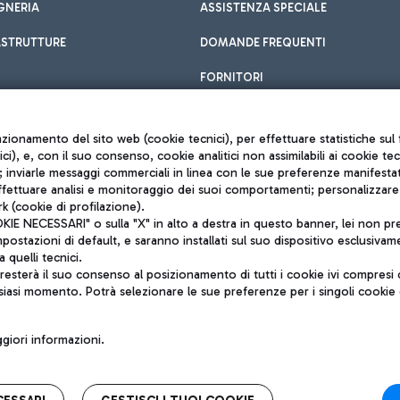
GNERIA
ASSISTENZA SPECIALE
ASTRUTTURE
DOMANDE FREQUENTI
FORNITORI
unzionamento del sito web (cookie tecnici), per effettuare statistiche s
nici), e, con il suo consenso, cookie analitici non assimilabili ai cookie te
inviarle messaggi commerciali in linea con le sue preferenze manifestate 
effettuare analisi e monitoraggio dei suoi comportamenti; personalizzare g
k (cookie di profilazione).
Privacy policy
 NECESSARI" o sulla "X" in alto a destra in questo banner, lei non pres
Note legali
stazioni di default, e saranno installati sul suo dispositivo esclusivame
Mappa sito
a quelli tecnici.
nto di Mundys S.p.A.
Accessibilità
sterà il suo consenso al posizionamento di tutti i cookie ivi compresi c
6572251004
QUALITÀ
siasi momento. Potrà selezionare le sue preferenze per i singoli cooki
o +39 06 65951
iori informazioni.