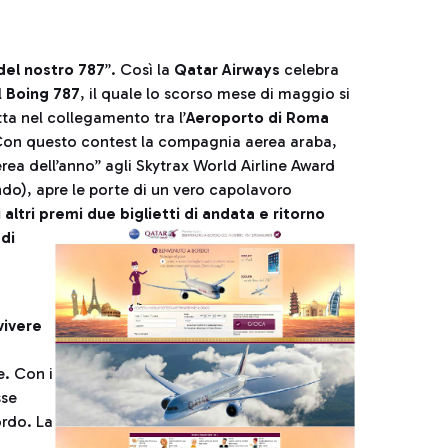
del nostro 787
”. Così la
Qatar Airways
celebra
l
Boing 787
, il quale lo scorso mese di maggio si
ta nel collegamento tra l’
Aeroporto di Roma
Con questo contest la compagnia aerea araba,
ea dell’anno” agli Skytrax World Airline Award
do), apre le porte di un vero capolavoro
 altri premi due biglietti di andata e ritorno
di
vivere
e. Con i
sse
ordo. La