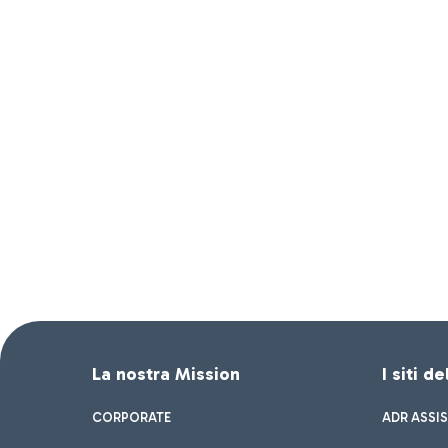
La nostra Mission
I siti d
CORPORATE
ADR ASSI