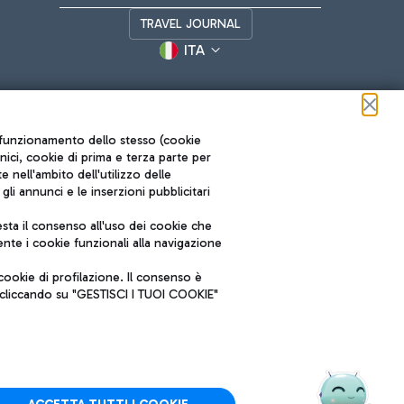
TRAVEL JOURNAL
ITA
ul funzionamento dello stesso (cookie
cnici, cookie di prima e terza parte per
nell'ambito dell'utilizzo delle
li annunci e le inserzioni pubblicitari
ta il consenso all'uso dei cookie che
Roma FCO
nte i cookie funzionali alla navigazione
L'aeroporto stellato
ookie di profilazione. Il consenso è
SOSTENIBILITÀ
INNOVAZIONE
e cliccando su "GESTISCI I TUOI COOKIE"