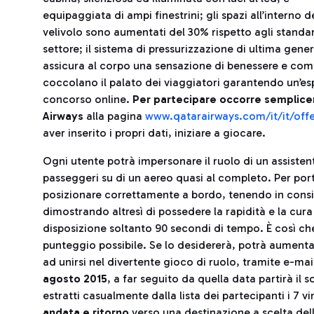
equipaggiata di ampi finestrini; gli spazi all’interno d
velivolo sono aumentati del 30% rispetto agli standa
settore; il sistema di pressurizzazione di ultima gene
assicura al corpo una sensazione di benessere e comfo
coccolano il palato dei viaggiatori garantendo un’es
concorso online.
Per partecipare occorre semplicem
Airways
alla pagina
www.qatarairways.com/it/it/offe
aver inserito i propri dati, iniziare a giocare.
Ogni utente potrà impersonare il ruolo di un assiste
passeggeri su di un aereo quasi al completo. Per porta
posizionare correttamente a bordo, tenendo in consi
dimostrando altresì di possedere la rapidità e la cura 
disposizione soltanto 90 secondi di tempo. È così ch
punteggio possibile. Se lo desidererà, potrà aumentare
ad unirsi nel divertente gioco di ruolo, tramite e-ma
agosto 2015
, a far seguito da quella data partirà il 
estratti casualmente dalla lista dei partecipanti i 7 vi
andata e ritorno
verso una destinazione a scelta del