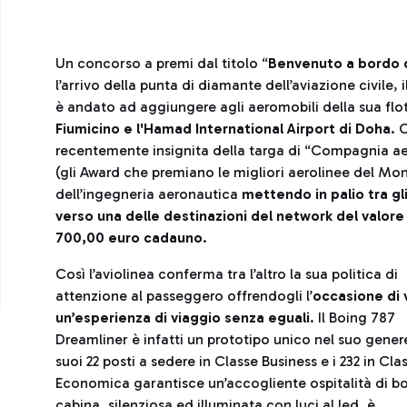
Un concorso a premi dal titolo “
Benvenuto a bordo 
l’arrivo della punta di diamante dell’aviazione civile, i
è andato ad aggiungere agli aeromobili della sua flot
Fiumicino e l'Hamad International Airport di Doha
. 
recentemente insignita della targa di “Compagnia aer
(gli Award che premiano le migliori aerolinee del Mon
dell’ingegneria aeronautica
mettendo in palio tra gli
verso una delle
destinazioni del network del valore 
700,00 euro cadauno
.
Così l’aviolinea conferma tra l’altro la sua politica di
attenzione al passeggero offrendogli l’
occasione di 
un’esperienza di viaggio senza eguali
. Il Boing 787
Dreamliner è infatti un prototipo unico nel suo gener
suoi 22 posti a sedere in Classe Business e i 232 in Cla
Economica garantisce un’accogliente ospitalità di b
cabina, silenziosa ed illuminata con luci al led, è