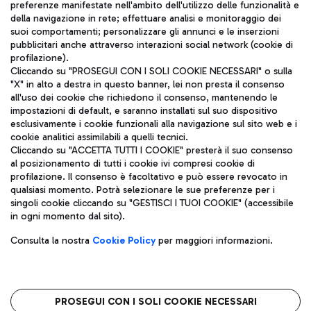
TRAVEL JOURNAL
preferenze manifestate nell'ambito dell'utilizzo delle funzionalità e
della navigazione in rete; effettuare analisi e monitoraggio dei
ITA
suoi comportamenti; personalizzare gli annunci e le inserzioni
pubblicitari anche attraverso interazioni social network (cookie di
profilazione).
Cliccando su "PROSEGUI CON I SOLI COOKIE NECESSARI" o sulla
"X" in alto a destra in questo banner, lei non presta il consenso
all'uso dei cookie che richiedono il consenso, mantenendo le
impostazioni di default, e saranno installati sul suo dispositivo
esclusivamente i cookie funzionali alla navigazione sul sito web e i
Aeroporti di Roma S.p.A. - Società soggetta a direzione e
cookie analitici assimilabili a quelli tecnici.
coordinamento di Mundys S.p.A.
Cliccando su "ACCETTA TUTTI I COOKIE" presterà il suo consenso
al posizionamento di tutti i cookie ivi compresi cookie di
Codice fiscale e Registro delle Imprese di Roma 13032990155 P.
profilazione. Il consenso è facoltativo e può essere revocato in
IVA 06572251004
qualsiasi momento. Potrà selezionare le sue preferenze per i
Capitale sociale 62.224.743,00 int. vers.
singoli cookie cliccando su "GESTISCI I TUOI COOKIE" (accessibile
Sede legale: Via Pier Paolo Racchetti 1 - 00054 Fiumicino (RM)
in ogni momento dal sito).
telefono +39 06 65951
Privacy policy
Note legali
Consulta la nostra
Cookie Policy
per maggiori informazioni.
Mappa sito
Accessibilità
Roma FCO
L'aeroporto stellato
PROSEGUI CON I SOLI COOKIE NECESSARI