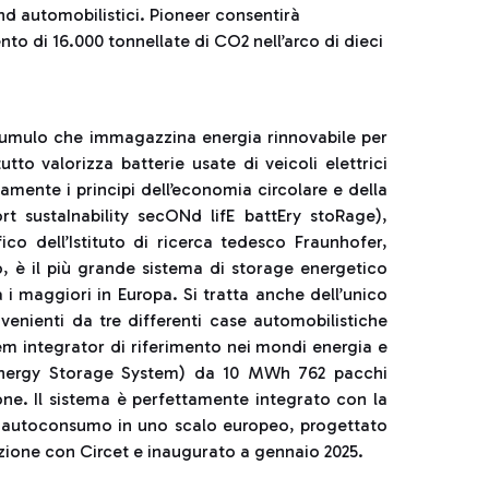
nd automobilistici. Pioneer consentirà
nto di 16.000 tonnellate di CO2 nell’arco di dieci
cumulo che immagazzina energia rinnovabile per
to valorizza batterie usate di veicoli elettrici
ente i principi dell’economia circolare e della
ort sustaInability secONd lifE battEry stoRage),
ico dell’Istituto di ricerca tedesco Fraunhofer,
, è il più grande sistema di storage energetico
ra i maggiori in Europa. Si tratta anche dell’unico
enienti da tre differenti case automobilistiche
em integrator di riferimento nei mondi energia e
 Energy Storage System) da 10 MWh 762 pacchi
ione. Il sistema è perfettamente integrato con la
in autoconsumo in uno scalo europeo, progettato
azione con Circet e inaugurato a gennaio 2025.