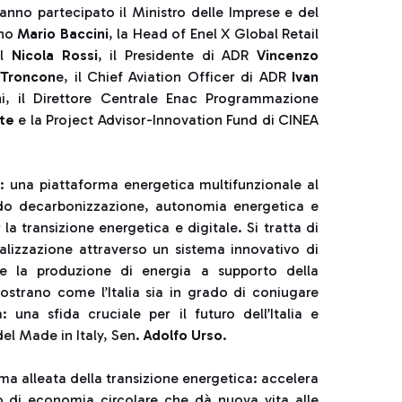
anno partecipato il Ministro delle Imprese e del
ino
Mario Baccini
, la Head of Enel X Global Retail
el
Nicola Rossi
, il Presidente di ADR
Vincenzo
Troncon
e, il Chief Aviation Officer di ADR
Ivan
n
i, il Direttore Centrale Enac Programmazione
te
e la Project Advisor-Innovation Fund di CINEA
a: una piattaforma energetica multifunzionale al
ndo decarbonizzazione, autonomia energetica e
a transizione energetica e digitale. Si tratta di
talizzazione attraverso un sistema innovativo di
i e la produzione di energia a supporto della
strano come l’Italia sia in grado di coniugare
: una sfida cruciale per il futuro dell’Italia e
del Made in Italy, Sen.
Adolfo Urso
.
ima alleata della transizione energetica: accelera
lo di economia circolare che dà nuova vita alle