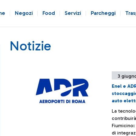
ne
Negozi
Food
Servizi
Parcheggi
Tras
Notizie
3 giugn
Enel e ADR
stoccaggio
auto elett
La tecnolo
contribuir
Fiumicino: 
di integraz