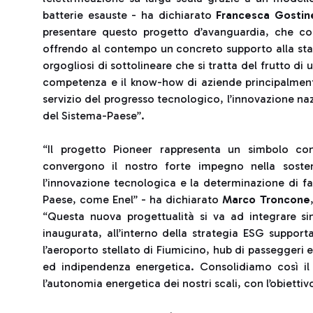
batterie esauste - ha dichiarato
Francesca Gostine
presentare questo progetto d’avanguardia, che con
offrendo al contempo un concreto supporto alla stabi
orgogliosi di sottolineare che si tratta del frutto d
competenza e il know-how di aziende principalmente
servizio del progresso tecnologico, l’innovazione naz
del Sistema-Paese”.
“Il progetto Pioneer rappresenta un simbolo con
convergono il nostro forte impegno nella sosteni
l’innovazione tecnologica e la determinazione di f
Paese, come Enel” - ha dichiarato
Marco Troncone
“Questa nuova progettualità si va ad integrare 
inaugurata, all’interno della strategia ESG suppo
l’aeroporto stellato di Fiumicino, hub di passeggeri
ed indipendenza energetica. Consolidiamo così il
l’autonomia energetica dei nostri scali, con l’obiettiv