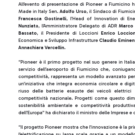
All’evento di presentazione di Pioneer a Fiumicino h
Made in Italy Sen.
Adolfo Urso
, il Sindaco di Fiumic
Francesca Gostinelli
, l’Head of Innovation di En
Nunziat
a, l’Amministratore Delegato di ADR
Marco 
Bassato
, il Presidente di Loccioni
Enrico Loccio
Economica e Sviluppo Infrastrutture
Claudio Eminen
Annachiara Vercellin
.
“Pioneer è il primo progetto nel suo genere in Itali
servizio dell’aeroporto di Fiumicino che, coniuga
competitività, rappresenta un modello avanzato per l
un’iniziativa che integra economia circolare e digi
riuso delle batterie esauste dei veicoli elettric
competitività nazionale. Progetti come questo dimo
sostenibilità ambientale e competitività produttiva
dell’Europa” ha dichiarato il ministro delle Imprese e 
“Il progetto Pioneer mostra che l’innovazione è la pr
l’elettrificazione su larga scala grazie a un model