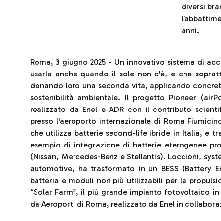
diversi bra
l’abbattime
anni.
Roma, 3 giugno 2025 - Un innovativo sistema di ac
usarla anche quando il sole non c'è, e che soprattut
donando loro una seconda vita, applicando concretam
sostenibilità ambientale. Il progetto Pioneer (airP
realizzato da Enel e ADR con il contributo scientif
presso l'aeroporto internazionale di Roma Fiumicino
che utilizza batterie second-life ibride in Italia, e t
esempio di integrazione di batterie eterogenee prov
(Nissan, Mercedes-Benz e Stellantis). Loccioni, syst
automotive, ha trasformato in un BESS (Battery
batteria e moduli non più utilizzabili per la propuls
“Solar Farm”, il più grande impianto fotovoltaico 
da Aeroporti di Roma, realizzato da Enel in collabor