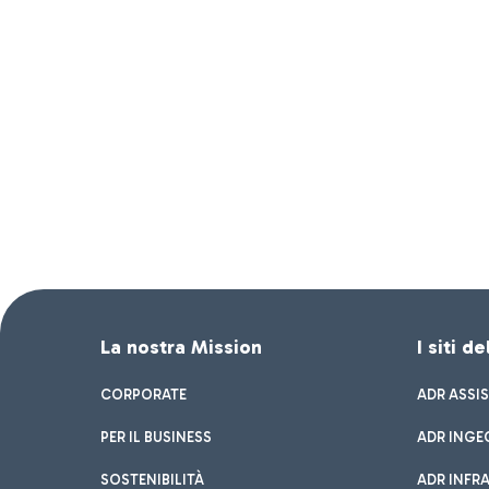
La nostra Mission
I siti d
CORPORATE
ADR ASSI
PER IL BUSINESS
ADR INGE
SOSTENIBILITÀ
ADR INFR