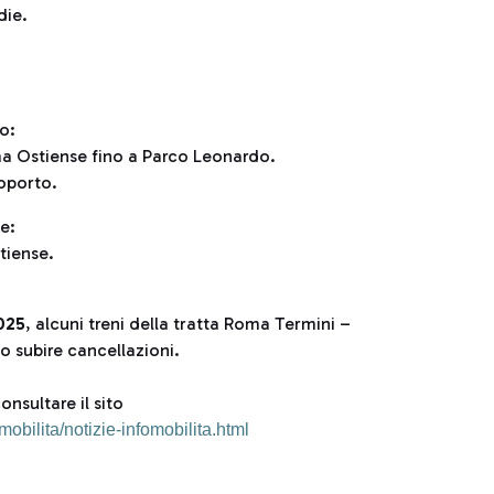
die.
o:
oma Ostiense fino a Parco Leonardo.
roporto.
e:
stiense.
025
, alcuni treni della tratta Roma Termini –
 subire cancellazioni.
onsultare il sito
mobilita/notizie-infomobilita.html