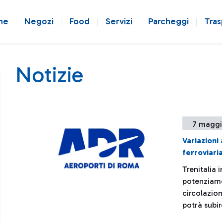
ne
Negozi
Food
Servizi
Parcheggi
Tras
Notizie
7 maggi
Variazioni 
ferroviari
Trenitalia 
potenziamen
circolazion
potrà subir