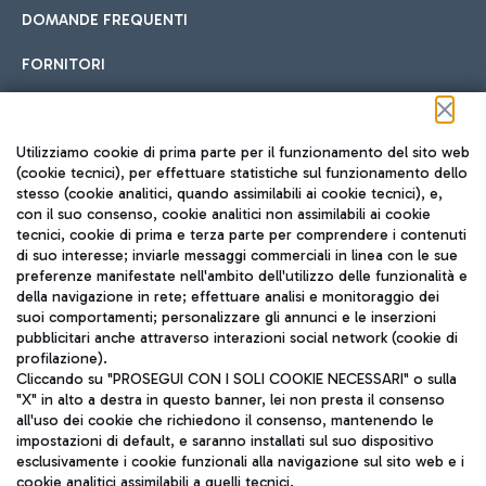
DOMANDE FREQUENTI
FORNITORI
Seguici sui social
Utilizziamo cookie di prima parte per il funzionamento del sito web
(cookie tecnici), per effettuare statistiche sul funzionamento dello
stesso (cookie analitici, quando assimilabili ai cookie tecnici), e,
con il suo consenso, cookie analitici non assimilabili ai cookie
tecnici, cookie di prima e terza parte per comprendere i contenuti
di suo interesse; inviarle messaggi commerciali in linea con le sue
TRAVEL JOURNAL
preferenze manifestate nell'ambito dell'utilizzo delle funzionalità e
della navigazione in rete; effettuare analisi e monitoraggio dei
ITA
suoi comportamenti; personalizzare gli annunci e le inserzioni
pubblicitari anche attraverso interazioni social network (cookie di
profilazione).
Cliccando su "PROSEGUI CON I SOLI COOKIE NECESSARI" o sulla
"X" in alto a destra in questo banner, lei non presta il consenso
all'uso dei cookie che richiedono il consenso, mantenendo le
impostazioni di default, e saranno installati sul suo dispositivo
esclusivamente i cookie funzionali alla navigazione sul sito web e i
Aeroporti di Roma S.p.A. - Società soggetta a direzione e
cookie analitici assimilabili a quelli tecnici.