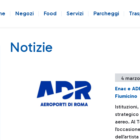
ne
Negozi
Food
Servizi
Parcheggi
Tras
Notizie
4 marzo
Enac e AD
Fiumicino
Istituzioni
strategico 
aereo. Al 
l’occasione
dell’artist