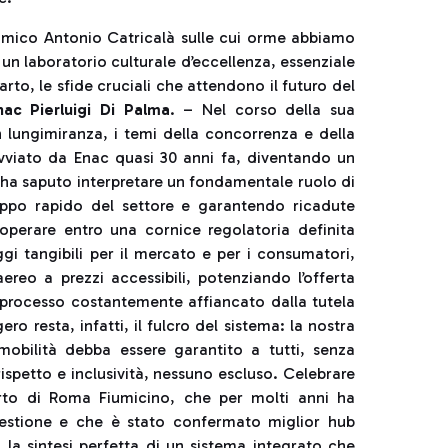
 e amico Antonio Catricalà sulle cui orme abbiamo
 un laboratorio culturale d’eccellenza, essenziale
arto, le sfide cruciali che attendono il futuro del
ac Pierluigi Di Palma
. – Nel corso della sua
n lungimiranza, i temi della concorrenza e della
 avviato da Enac quasi 30 anni fa, diventando un
c ha saputo interpretare un fondamentale ruolo di
luppo rapido del settore e garantendo ricadute
operare entro una cornice regolatoria definita
ggi tangibili per il mercato e per i consumatori,
aereo a prezzi accessibili, potenziando l’offerta
 processo costantemente affiancato dalla tutela
ro resta, infatti, il fulcro del sistema: la nostra
 mobilità debba essere garantito a tutti, senza
rispetto e inclusività, nessuno escluso. Celebrare
orto di Roma Fiumicino, che per molti anni ha
gestione e che è stato confermato miglior hub
la sintesi perfetta di un sistema integrato che