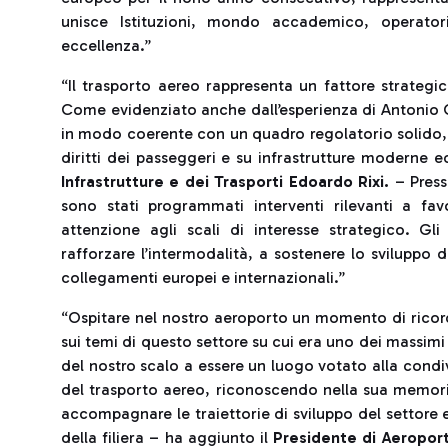
unisce Istituzioni, mondo accademico, operato
eccellenza.”
“Il trasporto aereo rappresenta un fattore strategi
Come evidenziato anche dall’esperienza di Antonio C
in modo coerente con un quadro regolatorio solido, f
diritti dei passeggeri e su infrastrutture moderne e
Infrastrutture e dei Trasporti Edoardo Rixi.
– Presso
sono stati programmati interventi rilevanti a fav
attenzione agli scali di interesse strategico. Gli
rafforzare l’intermodalità, a sostenere lo sviluppo dei
collegamenti europei e internazionali.”
“Ospitare nel nostro aeroporto un momento di ricord
sui temi di questo settore su cui era uno dei massimi
del nostro scalo a essere un luogo votato alla condiv
del trasporto aereo, riconoscendo nella sua memoria 
accompagnare le traiettorie di sviluppo del settore e 
della filiera – ha aggiunto il
Presidente di Aeropor