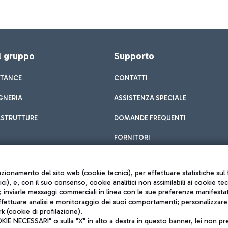
el gruppo
Supporto
STANCE
CONTATTI
GNERIA
ASSISTENZA SPECIALE
ASTRUTTURE
DOMANDE FREQUENTI
FORNITORI
unzionamento del sito web (cookie tecnici), per effettuare statistiche s
nici), e, con il suo consenso, cookie analitici non assimilabili ai cookie te
inviarle messaggi commerciali in linea con le sue preferenze manifestate 
effettuare analisi e monitoraggio dei suoi comportamenti; personalizzare g
k (cookie di profilazione).
Privacy policy
 NECESSARI" o sulla "X" in alto a destra in questo banner, lei non pres
Note legali