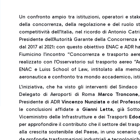
Un confronto ampio tra istituzioni, operatori e stak
della concorrenza, della regolazione e del ruolo str
competitività dell’Italia, nel ricordo di Antonio Catr
Presidente dell’Autorità Garante della Concorrenza 
dal 2017 al 2021: con questo obiettivo ENAC e ADR h
Fiumicino l’incontro “Concorrenza e trasporto aereo
realizzato con l’Osservatorio sul trasporto aereo “A
ENAC e Luiss School of Law, intitolato alla memori
aeronautica e confronto tra mondo accademico, istit
L’iniziativa, che ha visto gli interventi del Sindac
Delegato di Aeroporti di Roma
Marco Troncone
Presidente di ADR
Vincenzo Nunziata
e del
Professo
le conclusioni affidate a
Gianni Letta
, già Sotto
Viceministro delle Infrastrutture e dei Trasporti
Edoa
per approfondire il contributo che il settore del tra
alla crescita sostenibile del Paese, in uno scenario
da profonde trasformazioni industriali e tecnologich