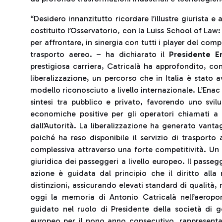
“Desidero innanzitutto ricordare l’illustre giurista
costituito l’Osservatorio, con la Luiss School of Law:
per affrontare, in sinergia con tutti i player del comp
trasporto aereo. – ha dichiarato il
Presidente En
prestigiosa carriera, Catricalà ha approfondito, co
liberalizzazione, un percorso che in Italia è stato
modello riconosciuto a livello internazionale. L’Ena
sintesi tra pubblico e privato, favorendo uno svi
economiche positive per gli operatori chiamati a 
dall’Autorità. La liberalizzazione ha generato vanta
poiché ha reso disponibile il servizio di trasporto 
complessiva attraverso una forte competitività. Un
giuridica dei passeggeri a livello europeo. Il passegge
azione è guidata dal principio che il diritto alla
distinzioni, assicurando elevati standard di qualità, 
oggi la memoria di Antonio Catricalà nell’aerop
guidato nel ruolo di Presidente della società di 
europeo per il nono anno consecutivo, rappresenta 