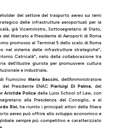
eholder del settore del trasporto aereo sui temi
ategico delle infrastrutture aeroportuali per la
icalà, già Viceministro, Sottosegretario di Stato,
e del Mercato e Presidente di Aeroporti di Roma
anno promosso al Terminal 5 dello scalo di Roma
 nel sistema delle infrastrutture strategiche”,
ntonio Catricalà”, nato dalla collaborazione tra
a dell’illustre giurista per promuovere cultura
uzionale e industriale.
o di Fiumicino
Mario Baccini
, dell’Amministratore
, del Presidente ENAC
Pierluigi Di Palma
, del
r Aristide Police
della Luiss School of Law, con
segretario alla Presidenza del Consiglio, e al
rdo Rixi
, ha riunito i principali attori della filiera
sporto aereo può offrire allo sviluppo economico e
 globale sempre più competitivo e caratterizzato
e.