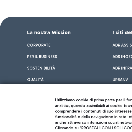
La nostra Mission
I siti d
CORPORATE
ADR ASSI
PER IL BUSINESS
ADR INGE
SOSTENIBILITÀ
ADR INFR
QUALITÀ
URBANV
INNOVATION
Utilizziamo cookie di prima parte per il f
analitici, quando assimilabili ai cookie tec
comprendere i contenuti di suo interesse; 
funzionalità e della navigazione in rete; 
anche attraverso interazioni social networ
Cliccando su "PROSEGUI CON I SOLI COOKIE