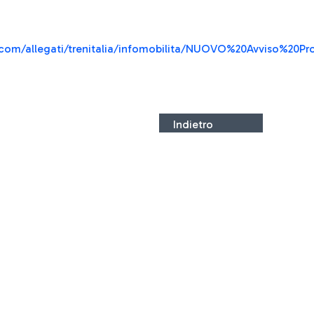
a/tcom/allegati/trenitalia/infomobilita/NUOVO%20Avviso%2
Indietro