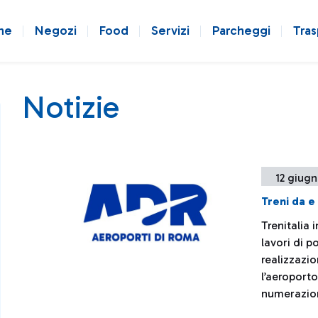
ne
Negozi
Food
Servizi
Parcheggi
Tras
Notizie
12 giugn
Treni da e
Trenitalia 
lavori di p
realizzazio
l’aeroporto
numerazion