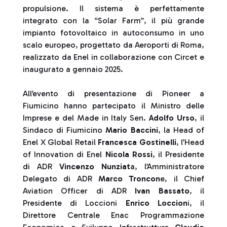
propulsione. Il sistema è perfettamente
integrato con la “Solar Farm”, il più grande
impianto fotovoltaico in autoconsumo in uno
scalo europeo, progettato da Aeroporti di Roma,
realizzato da Enel in collaborazione con Circet e
inaugurato a gennaio 2025.
All’evento di presentazione di Pioneer a
Fiumicino hanno partecipato il Ministro delle
Imprese e del Made in Italy Sen.
Adolfo Urso
, il
Sindaco di Fiumicino
Mario Baccini
, la Head of
Enel X Global Retail
Francesca Gostinelli
, l’Head
of Innovation di Enel
Nicola Rossi
, il Presidente
di ADR
Vincenzo Nunziat
a, l’Amministratore
Delegato di ADR
Marco Troncon
e, il Chief
Aviation Officer di ADR
Ivan Bassato
, il
Presidente di Loccioni
Enrico Loccion
i, il
Direttore Centrale Enac Programmazione