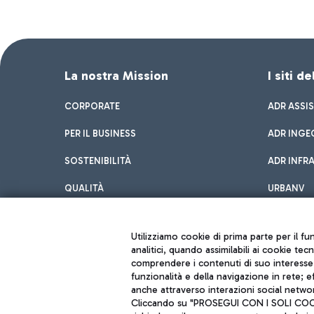
La nostra Mission
I siti d
CORPORATE
ADR ASSI
PER IL BUSINESS
ADR INGE
SOSTENIBILITÀ
ADR INFR
QUALITÀ
URBANV
INNOVATION
Utilizziamo cookie di prima parte per il f
analitici, quando assimilabili ai cookie tec
comprendere i contenuti di suo interesse; 
funzionalità e della navigazione in rete; 
anche attraverso interazioni social networ
Cliccando su "PROSEGUI CON I SOLI COOKIE