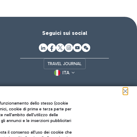
Seguici sui social
TRAVEL JOURNAL
ITA
ul funzionamento dello stesso (cookie
cnici, cookie di prima e terza parte per
nell'ambito dell'utilizzo delle
li annunci e le inserzioni pubblicitari
ta il consenso all'uso dei cookie che
Roma FCO