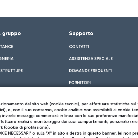
el gruppo
Supporto
STANCE
CONTATTI
GNERIA
ASSISTENZA SPECIALE
ASTRUTTURE
DOMANDE FREQUENTI
FORNITORI
unzionamento del sito web (cookie tecnici), per effettuare statistiche s
nici), e, con il suo consenso, cookie analitici non assimilabili ai cookie te
inviarle messaggi commerciali in linea con le sue preferenze manifestate 
effettuare analisi e monitoraggio dei suoi comportamenti; personalizzare g
k (cookie di profilazione).
Privacy policy
 NECESSARI" o sulla "X" in alto a destra in questo banner, lei non pres
Note legali