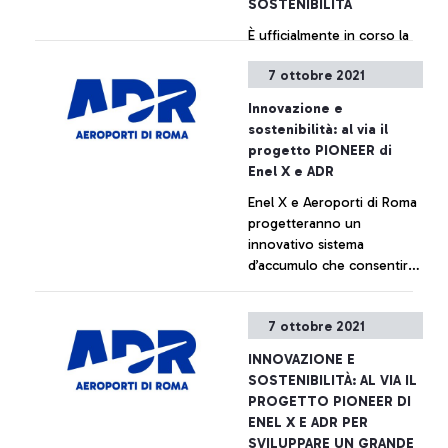
SOSTENIBILITÁ
È ufficialmente in corso la
social media call ADR 4
7 ottobre 2021
NextGen, concorso dal
carattere “social” rivolto
Innovazione e
agli studenti degli ISS Paolo
sostenibilità: al via il
Baffi e Leonardo Da Vinci
+ Approfondisci
progetto PIONEER di
del Comune di Fiumicino,
Enel X e ADR
chiamati a elaborare idee
Enel X e Aeroporti di Roma
digital per una
progetteranno un
comunicazione innovativa
innovativo sistema
sulla sostenibilità.
d’accumulo che consentirà,
attraverso batterie di
veicoli elettrici adibite a
+ Approfondisci
7 ottobre 2021
nuovo uso, di assorbire
l’eccesso di energia
INNOVAZIONE E
prodotto dall’impianto
SOSTENIBILITÀ: AL VIA IL
solare, coprire i picchi serali
PROGETTO PIONEER DI
di domanda energetica
ENEL X E ADR PER
dell’aeroporto e fornire
SVILUPPARE UN GRANDE