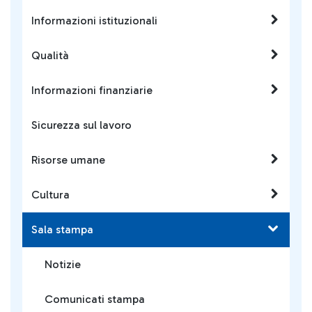
del più grande hub
Informazioni istituzionali
aeroportuale italiano,
migliorando la sostenibilità
Qualità
della filiera delle batterie
Informazioni finanziarie
Sicurezza sul lavoro
Risorse umane
Cultura
Sala stampa
Notizie
Comunicati stampa