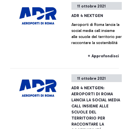
una miscela di Jet
11 ottobre 2021
tradizionale con
+ Approfondisci
componente biogenica,
ADR 4 NEXTGEN
quest’ultima in grado di
Aeroporti di Roma lancia la
ridurre le emissioni di CO2
social media call insieme
del 60-90%.
alle scuole del territorio per
raccontare la sostenibilitá
+ Approfondisci
11 ottobre 2021
ADR 4 NEXTGEN:
AEROPORTI DI ROMA
LANCIA LA SOCIAL MEDIA
CALL INSIEME ALLE
SCUOLE DEL
TERRITORIO PER
RACCONTARE LA