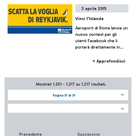
traffico di Fiumicino, che
3 aprile 2015
resta sostanzialmente
regolare.
Vinci l'Islanda
Aeroporti di Roma lancia un
nuovo contest per gli
utenti Facebook che li
porterà direttamente in
Islanda. L'estate 2015 infatti
vedrà attivarsi il nuovo
+ Approfondisci
collegamento diretto della
compagnia spagnola
Vueling da Roma Fiumicino
Mostrati 1.201 - 1.217 su 1.217 risultati.
a Reykjavik. Volete sapere
come vincere fino a 5
Pagina 31 di 31
biglietti omaggio?
Precedente
Successivo