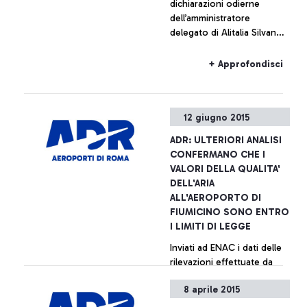
dichiarazioni odierne
dell’amministratore
delegato di Alitalia Silvano
Cassano, Aeroporti di Roma
non intende commentare le
+ Approfondisci
cifre fornite da Alitalia
12 giugno 2015
ADR: ULTERIORI ANALISI
CONFERMANO CHE I
VALORI DELLA QUALITA'
DELL'ARIA
ALL'AEROPORTO DI
FIUMICINO SONO ENTRO
I LIMITI DI LEGGE
Inviati ad ENAC i dati delle
rilevazioni effettuate da
diversi centri specializzati
8 aprile 2015
per conto di varie realtà
aeroportuali. La tabella di