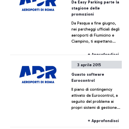
Da Easy Parking parte la
sintesi dei valori è
+ Approfondisci
stagione delle
pubblicata sul sito della
promozioni
società.
Da Pasqua a fine giugno,
nei parcheggi ufficiali degli
aeroporti di Fiumicino e
Ciampino, ti aspettano
sconti esclusivi che ti
faranno decollare ancora
+ Approfondisci
prima del volo.
3 aprile 2015
Guasto software
Eurocontrol
Il piano di contingency
attivato da Eurocontrol, a
seguito del problema ai
propri sistemi di gestione
del traffico aereo, al
momento non ha
+ Approfondisci
comportato effetti sul