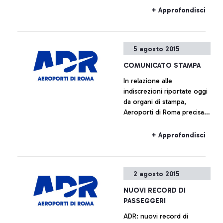
dell’Enac, alla quale erano
+ Approfondisci
presenti, oltre ai
rappresentanti della società
di gestione, anche quelli di
5 agosto 2015
Alitalia e Enav.
COMUNICATO STAMPA
In relazione alle
indiscrezioni riportate oggi
da organi di stampa,
Aeroporti di Roma precisa
che non è previsto l’avvio
di alcun piano immobiliare
+ Approfondisci
relativo a Fiumicino Sud.
Ogni ipotesi di
valorizzazione delle aree
2 agosto 2015
all’interno del sedime
aeroportuale è da
NUOVI RECORD DI
considerarsi prematura.
PASSEGGERI
ADR: nuovi record di