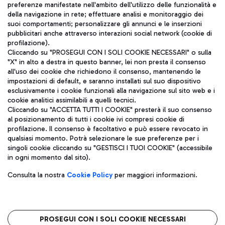
TRAVEL JOURNAL
preferenze manifestate nell'ambito dell'utilizzo delle funzionalità e
della navigazione in rete; effettuare analisi e monitoraggio dei
ITA
suoi comportamenti; personalizzare gli annunci e le inserzioni
pubblicitari anche attraverso interazioni social network (cookie di
profilazione).
Cliccando su "PROSEGUI CON I SOLI COOKIE NECESSARI" o sulla
"X" in alto a destra in questo banner, lei non presta il consenso
all'uso dei cookie che richiedono il consenso, mantenendo le
impostazioni di default, e saranno installati sul suo dispositivo
esclusivamente i cookie funzionali alla navigazione sul sito web e i
Aeroporti di Roma S.p.A. - Società soggetta a direzione e
cookie analitici assimilabili a quelli tecnici.
coordinamento di Mundys S.p.A.
Cliccando su "ACCETTA TUTTI I COOKIE" presterà il suo consenso
al posizionamento di tutti i cookie ivi compresi cookie di
Codice fiscale e Registro delle Imprese di Roma 13032990155 P.
profilazione. Il consenso è facoltativo e può essere revocato in
IVA 06572251004
qualsiasi momento. Potrà selezionare le sue preferenze per i
Capitale sociale 62.224.743,00 int. vers.
singoli cookie cliccando su "GESTISCI I TUOI COOKIE" (accessibile
Sede legale: Via Pier Paolo Racchetti 1 - 00054 Fiumicino (RM)
in ogni momento dal sito).
telefono +39 06 65951
Privacy policy
Note legali
Consulta la nostra
Cookie Policy
per maggiori informazioni.
Mappa sito
Accessibilità
Roma FCO
L'aeroporto stellato
PROSEGUI CON I SOLI COOKIE NECESSARI