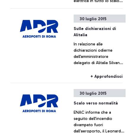
elettrica in tutto lo scalo
rendendolo di nuovo
pienamente operativo
+ Approfondisci
30 luglio 2015
Sulle dichiarazioni di
Alitalia
In relazione alle
dichiarazioni odierne
dell’amministratore
delegato di Alitalia Silvano
Cassano, Aeroporti di Roma
non intende commentare le
+ Approfondisci
cifre fornite da Alitalia
30 luglio 2015
Scalo verso normalità
ENAC informa che a
seguito dell’incendio
divampato fuori
dall'aeroporto, il Leonardo