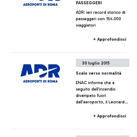
PASSEGGERI
veloce.
ADR: ieri record storico di
passeggeri con 154.000
viaggiatori
+ Approfondisci
30 luglio 2015
Scalo verso normalità
ENAC informa che a
seguito dell’incendio
divampato fuori
dall'aeroporto, il Leonardo
da Vinci sta tornando alla
normalità
+ Approfondisci