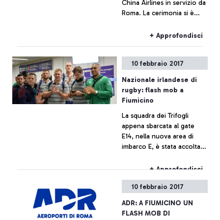
China Airlines in servizio da
Roma. La cerimonia si è
svolta all’interno della
nuova area di imbarco E per
+ Approfondisci
i voli extra-Schengen.
10 febbraio 2017
Nazionale irlandese di
rugby: flash mob a
Fiumicino
La squadra dei Trifogli
appena sbarcata al gate
E14, nella nuova area di
imbarco E, è stata accolta e
sulle note dell'Inno
"Ireland’s Call"; coinvolti
+ Approfondisci
anche tanti passeggeri e
10 febbraio 2017
operatori aeroportuali
ADR: A FIUMICINO UN
FLASH MOB DI