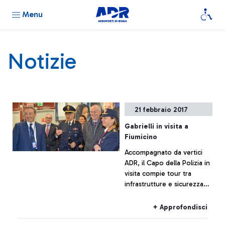
Menu
Notizie
21 febbraio 2017
Gabrielli in visita a
Fiumicino
Accompagnato da vertici
ADR, il Capo della Polizia in
visita compie tour tra
infrastrutture e sicurezza
all’avanguardia, a partire
dalla nuova area di imbarco
+ Approfondisci
E.