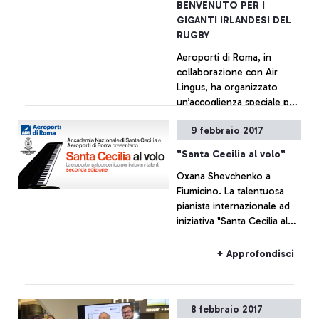
BENVENUTO PER I
GIGANTI IRLANDESI DEL
RUGBY
Aeroporti di Roma, in
collaborazione con Air
Lingus, ha organizzato
un’accoglienza speciale per
la Nazionale di Rugby
9 febbraio 2017
irlandese, giunta al
+ Approfondisci
Leonardo da Vinci.
"Santa Cecilia al volo"
Oxana Shevchenko a
Fiumicino. La talentuosa
pianista internazionale ad
iniziativa "Santa Cecilia al
volo" di ADR
+ Approfondisci
8 febbraio 2017