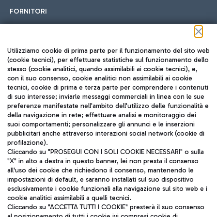
FORNITORI
Seguici sui social
Utilizziamo cookie di prima parte per il funzionamento del sito web
(cookie tecnici), per effettuare statistiche sul funzionamento dello
stesso (cookie analitici, quando assimilabili ai cookie tecnici), e,
con il suo consenso, cookie analitici non assimilabili ai cookie
tecnici, cookie di prima e terza parte per comprendere i contenuti
di suo interesse; inviarle messaggi commerciali in linea con le sue
TRAVEL JOURNAL
preferenze manifestate nell'ambito dell'utilizzo delle funzionalità e
della navigazione in rete; effettuare analisi e monitoraggio dei
ITA
suoi comportamenti; personalizzare gli annunci e le inserzioni
pubblicitari anche attraverso interazioni social network (cookie di
profilazione).
Cliccando su "PROSEGUI CON I SOLI COOKIE NECESSARI" o sulla
"X" in alto a destra in questo banner, lei non presta il consenso
all'uso dei cookie che richiedono il consenso, mantenendo le
impostazioni di default, e saranno installati sul suo dispositivo
esclusivamente i cookie funzionali alla navigazione sul sito web e i
Aeroporti di Roma S.p.A. - Società soggetta a direzione e
cookie analitici assimilabili a quelli tecnici.
coordinamento di Mundys S.p.A.
Cliccando su "ACCETTA TUTTI I COOKIE" presterà il suo consenso
al posizionamento di tutti i cookie ivi compresi cookie di
Codice fiscale e Registro delle Imprese di Roma 13032990155 P.