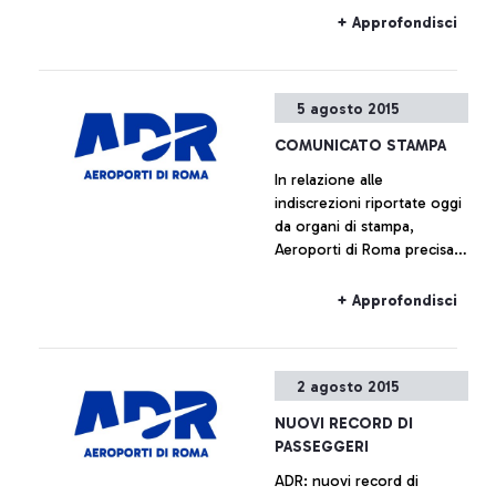
dell’Enac, alla quale erano
+ Approfondisci
presenti, oltre ai
rappresentanti della società
di gestione, anche quelli di
5 agosto 2015
Alitalia e Enav.
COMUNICATO STAMPA
In relazione alle
indiscrezioni riportate oggi
da organi di stampa,
Aeroporti di Roma precisa
che non è previsto l’avvio
di alcun piano immobiliare
+ Approfondisci
relativo a Fiumicino Sud.
Ogni ipotesi di
valorizzazione delle aree
2 agosto 2015
all’interno del sedime
aeroportuale è da
NUOVI RECORD DI
considerarsi prematura.
PASSEGGERI
ADR: nuovi record di