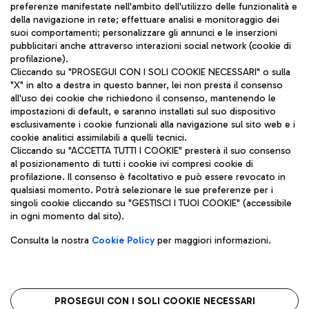
TRAVEL JOURNAL
preferenze manifestate nell'ambito dell'utilizzo delle funzionalità e
della navigazione in rete; effettuare analisi e monitoraggio dei
ITA
suoi comportamenti; personalizzare gli annunci e le inserzioni
pubblicitari anche attraverso interazioni social network (cookie di
profilazione).
Cliccando su "PROSEGUI CON I SOLI COOKIE NECESSARI" o sulla
"X" in alto a destra in questo banner, lei non presta il consenso
all'uso dei cookie che richiedono il consenso, mantenendo le
impostazioni di default, e saranno installati sul suo dispositivo
esclusivamente i cookie funzionali alla navigazione sul sito web e i
Aeroporti di Roma S.p.A. - Società soggetta a direzione e
cookie analitici assimilabili a quelli tecnici.
coordinamento di Mundys S.p.A.
Cliccando su "ACCETTA TUTTI I COOKIE" presterà il suo consenso
al posizionamento di tutti i cookie ivi compresi cookie di
Codice fiscale e Registro delle Imprese di Roma 13032990155 P.
profilazione. Il consenso è facoltativo e può essere revocato in
IVA 06572251004
qualsiasi momento. Potrà selezionare le sue preferenze per i
Capitale sociale 62.224.743,00 int. vers.
singoli cookie cliccando su "GESTISCI I TUOI COOKIE" (accessibile
Sede legale: Via Pier Paolo Racchetti 1 - 00054 Fiumicino (RM)
in ogni momento dal sito).
telefono +39 06 65951
Privacy policy
Note legali
Consulta la nostra
Cookie Policy
per maggiori informazioni.
Mappa sito
Accessibilità
Roma FCO
L'aeroporto stellato
PROSEGUI CON I SOLI COOKIE NECESSARI