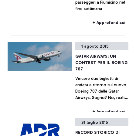
passeggeri a Fiumicino nel
fine settimana
+ Approfondisci
1 agosto 2015
QATAR AIRWAYS: UN
CONTEST PER IL BOEING
787
Vincere due biglietti di
andata e ritorno sul nuovo
Boeing 787 della Qatar
Airways. Sogno? No, realtà.
In occasione dell’arrivo del
Boeing 787 Dreamliner sulla
+ Approfondisci
tratta Roma-Doha la
31 luglio 2015
compagnia araba lancia il
contest che premia il
RECORD STORICO DI
giocatore più abile e