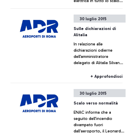
elettrica in tutto lo scalo
rendendolo di nuovo
pienamente operativo
+ Approfondisci
30 luglio 2015
Sulle dichiarazioni di
Alitalia
In relazione alle
dichiarazioni odierne
dell’amministratore
delegato di Alitalia Silvano
Cassano, Aeroporti di Roma
non intende commentare le
+ Approfondisci
cifre fornite da Alitalia
30 luglio 2015
Scalo verso normalità
ENAC informa che a
seguito dell’incendio
divampato fuori
dall'aeroporto, il Leonardo