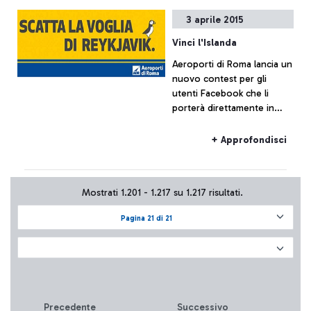
traffico di Fiumicino, che
3 aprile 2015
resta sostanzialmente
regolare.
Vinci l'Islanda
Aeroporti di Roma lancia un
nuovo contest per gli
utenti Facebook che li
porterà direttamente in
Islanda. L'estate 2015 infatti
vedrà attivarsi il nuovo
+ Approfondisci
collegamento diretto della
compagnia spagnola
Vueling da Roma Fiumicino
Mostrati 1.201 - 1.217 su 1.217 risultati.
a Reykjavik. Volete sapere
come vincere fino a 5
Pagina 21 di 21
biglietti omaggio?
Precedente
Successivo