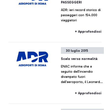
PASSEGGERI
veloce.
ADR: ieri record storico di
passeggeri con 154.000
viaggiatori
+ Approfondisci
30 luglio 2015
Scalo verso normalità
ENAC informa che a
seguito dell’incendio
divampato fuori
dall'aeroporto, il Leonardo
da Vinci sta tornando alla
normalità
+ Approfondisci