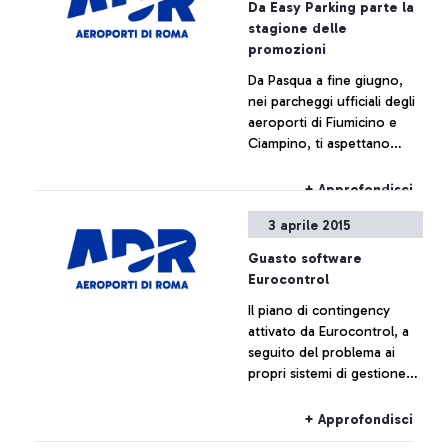
Da Easy Parking parte la
sintesi dei valori è
+ Approfondisci
stagione delle
pubblicata sul sito della
promozioni
società.
Da Pasqua a fine giugno,
nei parcheggi ufficiali degli
aeroporti di Fiumicino e
Ciampino, ti aspettano
sconti esclusivi che ti
faranno decollare ancora
+ Approfondisci
prima del volo.
3 aprile 2015
Guasto software
Eurocontrol
Il piano di contingency
attivato da Eurocontrol, a
seguito del problema ai
propri sistemi di gestione
del traffico aereo, al
momento non ha
+ Approfondisci
comportato effetti sul