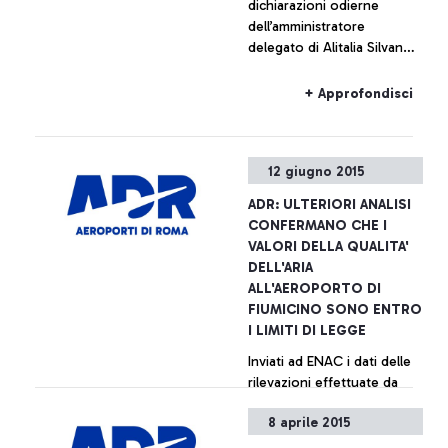
dichiarazioni odierne
dell’amministratore
delegato di Alitalia Silvano
Cassano, Aeroporti di Roma
non intende commentare le
+ Approfondisci
cifre fornite da Alitalia
12 giugno 2015
ADR: ULTERIORI ANALISI
CONFERMANO CHE I
VALORI DELLA QUALITA'
DELL'ARIA
ALL'AEROPORTO DI
FIUMICINO SONO ENTRO
I LIMITI DI LEGGE
Inviati ad ENAC i dati delle
rilevazioni effettuate da
diversi centri specializzati
8 aprile 2015
per conto di varie realtà
aeroportuali. La tabella di