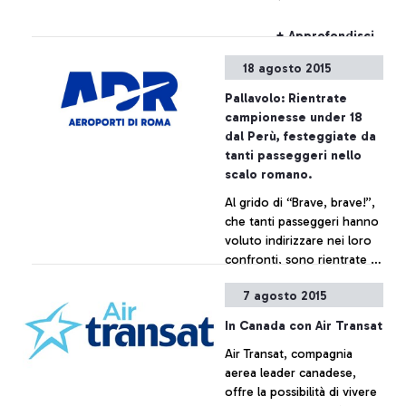
Napoli: sono i numeri del
Pellegrinaggio Diocesano e
+ Approfondisci
Nazionale a Lourdes,
18 agosto 2015
presieduto dal Cardinale
Vicario di Roma, Agostini
Pallavolo: Rientrate
Vallini, e diretto, da oggi al
campionesse under 18
29 agosto, da Monsignor
dal Perù, festeggiate da
Liberio Andreatta,
tanti passeggeri nello
dall’Opera Romana
scalo romano.
Pellegrinaggi.
Al grido di “Brave, brave!”,
che tanti passeggeri hanno
voluto indirizzare nei loro
confronti, sono rientrate in
Italia le campionesse del
7 agosto 2015
mondo di volley under 18,
+ Approfondisci
reduci dal trionfo in Perù.
In Canada con Air Transat
Le azzurre, guidate da
Air Transat, compagnia
Marco Mencarelli, sono
aerea leader canadese,
sbarcate poco dopo le 11
offre la possibilità di vivere
all'aeroporto di Fiumicino