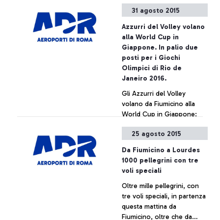
31 agosto 2015
Azzurri del Volley volano
alla World Cup in
Giappone. In palio due
posti per i Giochi
Olimpici di Rio de
Janeiro 2016.
Gli Azzurri del Volley
volano da Fiumicino alla
World Cup in Giappone:
dall’8 settembre la
25 agosto 2015
nazionale italiana sarà
impegnata nella
+ Approfondisci
Da Fiumicino a Lourdes
manifestazione che
1000 pellegrini con tre
assegna due posti per i
voli speciali
prossimi Giochi Olimpici di
Oltre mille pellegrini, con
Rio de Janeiro 2016.
tre voli speciali, in partenza
questa mattina da
Fiumicino, oltre che da