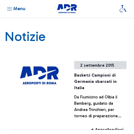
Menu
Notizie
2 settembre 2015
Basket:i Campioni di
Germania sbarcati in
Italia
Da Fiumicino ad Olbia il
Bamberg, guidato da
Andrea Trinchieri, per
torneo di preparazione
all'Eurolega e ad un nuovo
campionato da protagonisti
+ Approfondisci