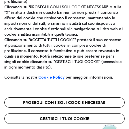
profilazione).
Cliccando su "PROSEGUI CON I SOLI COOKIE NECESSARI" o sulla
"X" in alto a destra in questo banner, lei non presta il consenso
all'uso dei cookie che richiedono il consenso, mantenendo le
impostazioni di default, e saranno installati sul suo dispositivo
esclusivamente i cookie funzionali alla navigazione sul sito web e i
cookie analitici assimilabili a quelli tecnici.
Aeroporti di Roma S.p.A. - Società soggetta a direzione e
Cliccando su "ACCETTA TUTTI I COOKIE" presterà il suo consenso
coordinamento di Mundys S.p.A.
al posizionamento di tutti i cookie ivi compresi cookie di
Codice fiscale e Registro delle Imprese di Roma 13032990155 P.
profilazione. Il consenso è facoltativo e può essere revocato in
IVA 06572251004
qualsiasi momento. Potrà selezionare le sue preferenze per i
Capitale sociale 62.224.743,00 int. vers.
singoli cookie cliccando su "GESTISCI I TUOI COOKIE" (accessibile
Sede legale: Via Pier Paolo Racchetti 1 - 00054 Fiumicino (RM)
in ogni momento dal sito).
telefono +39 06 65951
Consulta la nostra
Cookie Policy
per maggiori informazioni.
Privacy policy
Note legali
Mappa sito
Accessibilità
Roma FCO
L'aeroporto stellato
PROSEGUI CON I SOLI COOKIE NECESSARI
QUALITÀ
SOSTENIBILITÀ
INNOVAZIONE
GESTISCI I TUOI COOKIE