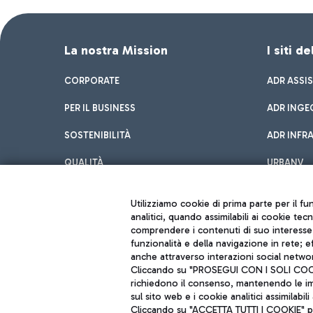
La nostra Mission
I siti d
CORPORATE
ADR ASSI
PER IL BUSINESS
ADR INGE
SOSTENIBILITÀ
ADR INFR
QUALITÀ
URBANV
INNOVATION
Utilizziamo cookie di prima parte per il f
analitici, quando assimilabili ai cookie tec
comprendere i contenuti di suo interesse; 
funzionalità e della navigazione in rete; 
anche attraverso interazioni social networ
Cliccando su "PROSEGUI CON I SOLI COOKIE
richiedono il consenso, mantenendo le impo
sul sito web e i cookie analitici assimilabili 
Aeroporti di Roma S.p.A. - Società soggetta a direzione e coordiname
Cliccando su "ACCETTA TUTTI I COOKIE" pre
Codice fiscale e Registro delle Imprese di Roma 13032990155 P. IVA 0