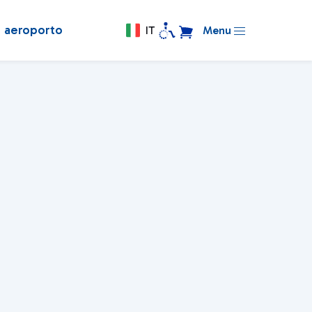
n aeroporto
IT
Menu