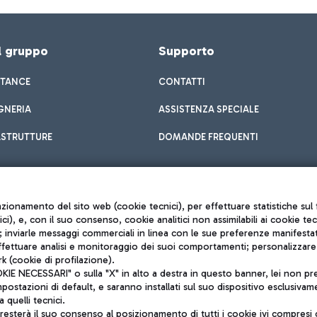
el gruppo
Supporto
STANCE
CONTATTI
GNERIA
ASSISTENZA SPECIALE
ASTRUTTURE
DOMANDE FREQUENTI
unzionamento del sito web (cookie tecnici), per effettuare statistiche s
nici), e, con il suo consenso, cookie analitici non assimilabili ai cookie te
inviarle messaggi commerciali in linea con le sue preferenze manifestate 
effettuare analisi e monitoraggio dei suoi comportamenti; personalizzare g
k (cookie di profilazione).
Privacy policy
 NECESSARI" o sulla "X" in alto a destra in questo banner, lei non pres
Note legali
stazioni di default, e saranno installati sul suo dispositivo esclusivame
Mappa sito
a quelli tecnici.
nto di Mundys S.p.A.
Accessibilità
sterà il suo consenso al posizionamento di tutti i cookie ivi compresi c
6572251004