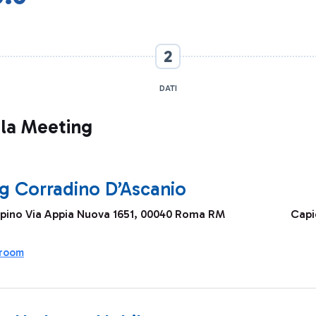
2
DATI
ala Meeting
g Corradino D’Ascanio
pino Via Appia Nuova 1651, 00040 Roma RM
Cap
 room