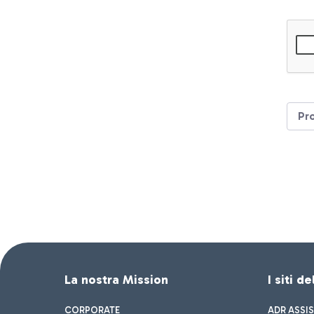
Pr
La nostra Mission
I siti d
CORPORATE
ADR ASSI