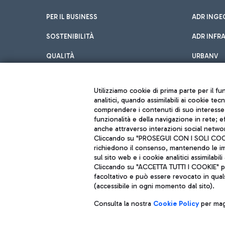
PER IL BUSINESS
ADR INGE
SOSTENIBILITÀ
ADR INFR
QUALITÀ
URBANV
INNOVATION
Utilizziamo cookie di prima parte per il f
analitici, quando assimilabili ai cookie tec
comprendere i contenuti di suo interesse; 
funzionalità e della navigazione in rete; 
anche attraverso interazioni social networ
Cliccando su "PROSEGUI CON I SOLI COOKIE
richiedono il consenso, mantenendo le impo
sul sito web e i cookie analitici assimilabili 
Aeroporti di Roma S.p.A. - Società soggetta a direzione e coordiname
Cliccando su "ACCETTA TUTTI I COOKIE" pre
Codice fiscale e Registro delle Imprese di Roma 13032990155 P. IVA 0
Capitale sociale 62.224.743,00 int. vers.
facoltativo e può essere revocato in qual
Sede legale: Via Pier Paolo Racchetti 1 - 00054 Fiumicino (RM) telefon
(accessibile in ogni momento dal sito).
Consulta la nostra
Cookie Policy
per magg