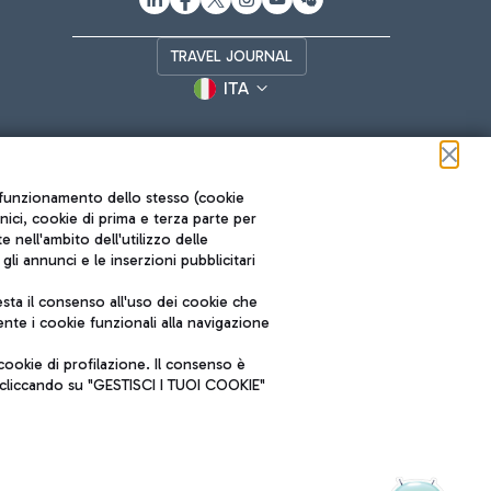
TRAVEL JOURNAL
ITA
ul funzionamento dello stesso (cookie
cnici, cookie di prima e terza parte per
nell'ambito dell'utilizzo delle
li annunci e le inserzioni pubblicitari
ta il consenso all'uso dei cookie che
Roma FCO
nte i cookie funzionali alla navigazione
L'aeroporto stellato
ookie di profilazione. Il consenso è
SOSTENIBILITÀ
INNOVAZIONE
e cliccando su "GESTISCI I TUOI COOKIE"