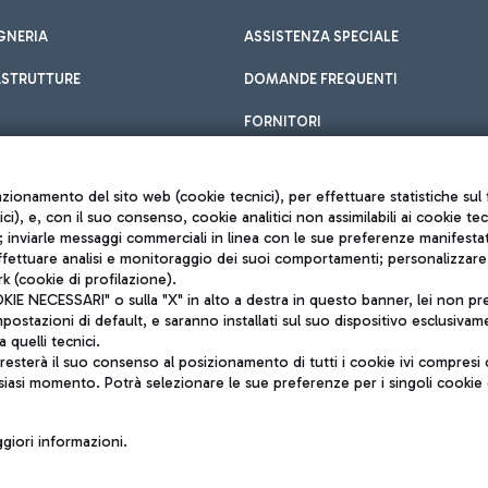
GNERIA
ASSISTENZA SPECIALE
ASTRUTTURE
DOMANDE FREQUENTI
FORNITORI
unzionamento del sito web (cookie tecnici), per effettuare statistiche s
nici), e, con il suo consenso, cookie analitici non assimilabili ai cookie te
inviarle messaggi commerciali in linea con le sue preferenze manifestate 
effettuare analisi e monitoraggio dei suoi comportamenti; personalizzare g
k (cookie di profilazione).
Privacy policy
 NECESSARI" o sulla "X" in alto a destra in questo banner, lei non pres
Note legali
stazioni di default, e saranno installati sul suo dispositivo esclusivame
Mappa sito
a quelli tecnici.
nto di Mundys S.p.A.
Accessibilità
sterà il suo consenso al posizionamento di tutti i cookie ivi compresi c
6572251004
QUALITÀ
siasi momento. Potrà selezionare le sue preferenze per i singoli cooki
o +39 06 65951
iori informazioni.