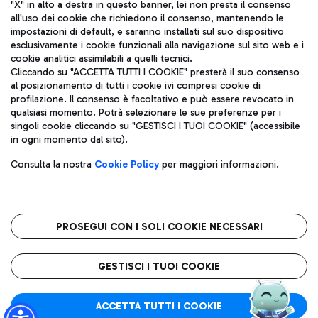
"X" in alto a destra in questo banner, lei non presta il consenso
all'uso dei cookie che richiedono il consenso, mantenendo le
impostazioni di default, e saranno installati sul suo dispositivo
esclusivamente i cookie funzionali alla navigazione sul sito web e i
Aeroporti di Roma S.p.A. - Società soggetta a direzione e
cookie analitici assimilabili a quelli tecnici.
coordinamento di Mundys S.p.A.
Cliccando su "ACCETTA TUTTI I COOKIE" presterà il suo consenso
al posizionamento di tutti i cookie ivi compresi cookie di
Codice fiscale e Registro delle Imprese di Roma 13032990155 P.
profilazione. Il consenso è facoltativo e può essere revocato in
IVA 06572251004
qualsiasi momento. Potrà selezionare le sue preferenze per i
Capitale sociale 62.224.743,00 int. vers.
singoli cookie cliccando su "GESTISCI I TUOI COOKIE" (accessibile
Sede legale: Via Pier Paolo Racchetti 1 - 00054 Fiumicino (RM)
in ogni momento dal sito).
telefono +39 06 65951
Privacy policy
Note legali
Consulta la nostra
Cookie Policy
per maggiori informazioni.
Mappa sito
Accessibilità
Roma FCO
L'aeroporto stellato
PROSEGUI CON I SOLI COOKIE NECESSARI
QUALITÀ
SOSTENIBILITÀ
INNOVAZIONE
GESTISCI I TUOI COOKIE
ACCETTA TUTTI I COOKIE