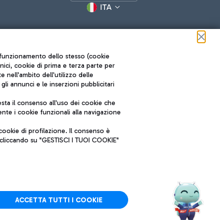
ITA
ul funzionamento dello stesso (cookie
cnici, cookie di prima e terza parte per
nell'ambito dell'utilizzo delle
li annunci e le inserzioni pubblicitari
ta il consenso all'uso dei cookie che
Roma FCO
nte i cookie funzionali alla navigazione
L'aeroporto stellato
ookie di profilazione. Il consenso è
SOSTENIBILITÀ
INNOVAZIONE
e cliccando su "GESTISCI I TUOI COOKIE"
ACCETTA TUTTI I COOKIE