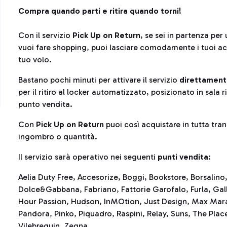
Compra quando parti e ritira quando torni!
Con il servizio
Pick Up on Return
, se sei in partenza per
vuoi fare shopping, puoi lasciare comodamente i tuoi acqui
tuo volo.
Bastano pochi minuti per attivare il servizio
direttament
per il ritiro al locker automatizzato, posizionato in sala
punto vendita.
Con
Pick Up on Return
puoi così acquistare in tutta tranq
ingombro o quantità.
Il servizio sarà operativo nei seguenti
punti vendita
:
Aelia Duty Free, Accesorize, Boggi, Bookstore, Borsalino
Dolce&Gabbana, Fabriano, Fattorie Garofalo, Furla, Ga
Hour Passion, Hudson, InMOtion, Just Design, Max Mar
Pandora, Pinko, Piquadro, Raspini, Relay, Suns, The Place
Vilebrequin, Zegna.