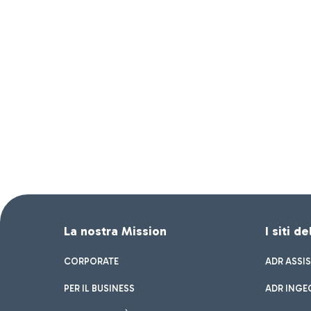
La nostra Mission
I siti d
CORPORATE
ADR ASSI
PER IL BUSINESS
ADR INGE