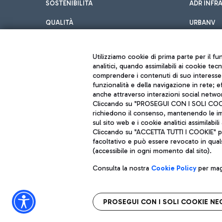
SOSTENIBILITÀ
ADR INFR
QUALITÀ
URBANV
INNOVATION
Utilizziamo cookie di prima parte per il f
analitici, quando assimilabili ai cookie tec
comprendere i contenuti di suo interesse; 
funzionalità e della navigazione in rete; 
anche attraverso interazioni social networ
Cliccando su "PROSEGUI CON I SOLI COOKIE
richiedono il consenso, mantenendo le impo
sul sito web e i cookie analitici assimilabili 
Aeroporti di Roma S.p.A. - Società soggetta a direzione e coordiname
Cliccando su "ACCETTA TUTTI I COOKIE" pre
Codice fiscale e Registro delle Imprese di Roma 13032990155 P. IVA 0
Capitale sociale 62.224.743,00 int. vers.
facoltativo e può essere revocato in qual
Sede legale: Via Pier Paolo Racchetti 1 - 00054 Fiumicino (RM) telefon
(accessibile in ogni momento dal sito).
Consulta la nostra
Cookie Policy
per magg
PROSEGUI CON I SOLI COOKIE NE