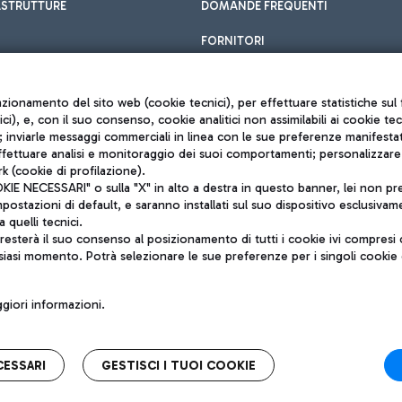
ASTRUTTURE
DOMANDE FREQUENTI
FORNITORI
unzionamento del sito web (cookie tecnici), per effettuare statistiche s
nici), e, con il suo consenso, cookie analitici non assimilabili ai cookie te
inviarle messaggi commerciali in linea con le sue preferenze manifestate 
effettuare analisi e monitoraggio dei suoi comportamenti; personalizzare g
k (cookie di profilazione).
Privacy policy
 NECESSARI" o sulla "X" in alto a destra in questo banner, lei non pres
Note legali
stazioni di default, e saranno installati sul suo dispositivo esclusivame
Mappa sito
a quelli tecnici.
nto di Mundys S.p.A.
Accessibilità
sterà il suo consenso al posizionamento di tutti i cookie ivi compresi c
6572251004
QUALITÀ
siasi momento. Potrà selezionare le sue preferenze per i singoli cooki
o +39 06 65951
iori informazioni.
CESSARI
GESTISCI I TUOI COOKIE