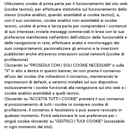
Seguici sui social
Utilizziamo cookie di prima parte per il funzionamento del sito web
(cookie tecnici), per effettuare statistiche sul funzionamento dello
stesso (cookie analitici, quando assimilabili ai cookie tecnici), e,
con il suo consenso, cookie analitici non assimilabili ai cookie
tecnici, cookie di prima e terza parte per comprendere i contenuti
di suo interesse; inviarle messaggi commerciali in linea con le sue
TRAVEL JOURNAL
preferenze manifestate nell'ambito dell'utilizzo delle funzionalità e
della navigazione in rete; effettuare analisi e monitoraggio dei
ITA
suoi comportamenti; personalizzare gli annunci e le inserzioni
pubblicitari anche attraverso interazioni social network (cookie di
profilazione).
Cliccando su "PROSEGUI CON I SOLI COOKIE NECESSARI" o sulla
"X" in alto a destra in questo banner, lei non presta il consenso
all'uso dei cookie che richiedono il consenso, mantenendo le
impostazioni di default, e saranno installati sul suo dispositivo
esclusivamente i cookie funzionali alla navigazione sul sito web e i
Aeroporti di Roma S.p.A. - Società soggetta a direzione e
cookie analitici assimilabili a quelli tecnici.
coordinamento di Mundys S.p.A.
Cliccando su "ACCETTA TUTTI I COOKIE" presterà il suo consenso
al posizionamento di tutti i cookie ivi compresi cookie di
Codice fiscale e Registro delle Imprese di Roma 13032990155 P.
profilazione. Il consenso è facoltativo e può essere revocato in
IVA 06572251004
qualsiasi momento. Potrà selezionare le sue preferenze per i
Capitale sociale 62.224.743,00 int. vers.
singoli cookie cliccando su "GESTISCI I TUOI COOKIE" (accessibile
Sede legale: Via Pier Paolo Racchetti 1 - 00054 Fiumicino (RM)
in ogni momento dal sito).
telefono +39 06 65951