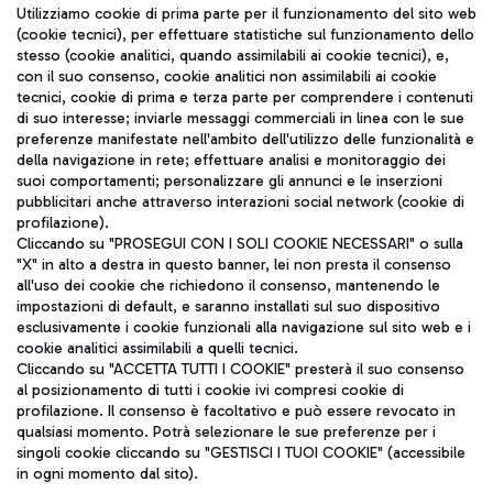
Seguici sui social
Utilizziamo cookie di prima parte per il funzionamento del sito web
(cookie tecnici), per effettuare statistiche sul funzionamento dello
stesso (cookie analitici, quando assimilabili ai cookie tecnici), e,
con il suo consenso, cookie analitici non assimilabili ai cookie
tecnici, cookie di prima e terza parte per comprendere i contenuti
di suo interesse; inviarle messaggi commerciali in linea con le sue
TRAVEL JOURNAL
preferenze manifestate nell'ambito dell'utilizzo delle funzionalità e
della navigazione in rete; effettuare analisi e monitoraggio dei
ITA
suoi comportamenti; personalizzare gli annunci e le inserzioni
pubblicitari anche attraverso interazioni social network (cookie di
profilazione).
Cliccando su "PROSEGUI CON I SOLI COOKIE NECESSARI" o sulla
"X" in alto a destra in questo banner, lei non presta il consenso
all'uso dei cookie che richiedono il consenso, mantenendo le
impostazioni di default, e saranno installati sul suo dispositivo
esclusivamente i cookie funzionali alla navigazione sul sito web e i
Aeroporti di Roma S.p.A. - Società soggetta a direzione e
cookie analitici assimilabili a quelli tecnici.
coordinamento di Mundys S.p.A.
Cliccando su "ACCETTA TUTTI I COOKIE" presterà il suo consenso
al posizionamento di tutti i cookie ivi compresi cookie di
Codice fiscale e Registro delle Imprese di Roma 13032990155 P.
profilazione. Il consenso è facoltativo e può essere revocato in
IVA 06572251004
qualsiasi momento. Potrà selezionare le sue preferenze per i
Capitale sociale 62.224.743,00 int. vers.
singoli cookie cliccando su "GESTISCI I TUOI COOKIE" (accessibile
Sede legale: Via Pier Paolo Racchetti 1 - 00054 Fiumicino (RM)
in ogni momento dal sito).
telefono +39 06 65951