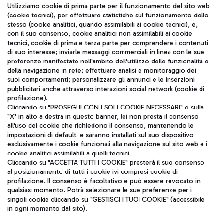
Seguici sui social
Utilizziamo cookie di prima parte per il funzionamento del sito web
(cookie tecnici), per effettuare statistiche sul funzionamento dello
stesso (cookie analitici, quando assimilabili ai cookie tecnici), e,
con il suo consenso, cookie analitici non assimilabili ai cookie
tecnici, cookie di prima e terza parte per comprendere i contenuti
di suo interesse; inviarle messaggi commerciali in linea con le sue
TRAVEL JOURNAL
preferenze manifestate nell'ambito dell'utilizzo delle funzionalità e
della navigazione in rete; effettuare analisi e monitoraggio dei
ITA
suoi comportamenti; personalizzare gli annunci e le inserzioni
pubblicitari anche attraverso interazioni social network (cookie di
profilazione).
Cliccando su "PROSEGUI CON I SOLI COOKIE NECESSARI" o sulla
"X" in alto a destra in questo banner, lei non presta il consenso
all'uso dei cookie che richiedono il consenso, mantenendo le
impostazioni di default, e saranno installati sul suo dispositivo
esclusivamente i cookie funzionali alla navigazione sul sito web e i
Aeroporti di Roma S.p.A. - Società soggetta a direzione e
cookie analitici assimilabili a quelli tecnici.
coordinamento di Mundys S.p.A.
Cliccando su "ACCETTA TUTTI I COOKIE" presterà il suo consenso
al posizionamento di tutti i cookie ivi compresi cookie di
Codice fiscale e Registro delle Imprese di Roma 13032990155 P.
profilazione. Il consenso è facoltativo e può essere revocato in
IVA 06572251004
qualsiasi momento. Potrà selezionare le sue preferenze per i
Capitale sociale 62.224.743,00 int. vers.
singoli cookie cliccando su "GESTISCI I TUOI COOKIE" (accessibile
Sede legale: Via Pier Paolo Racchetti 1 - 00054 Fiumicino (RM)
in ogni momento dal sito).
telefono +39 06 65951