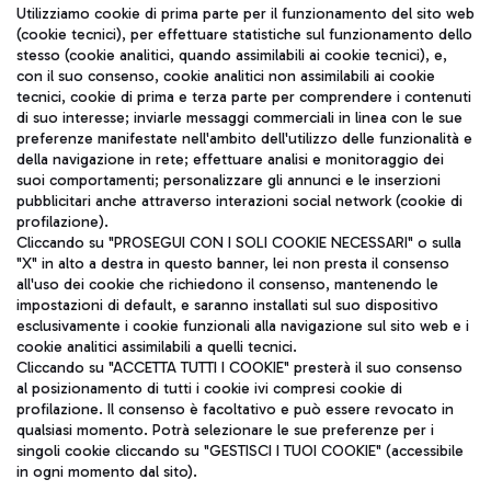
Seguici sui social
Utilizziamo cookie di prima parte per il funzionamento del sito web
(cookie tecnici), per effettuare statistiche sul funzionamento dello
stesso (cookie analitici, quando assimilabili ai cookie tecnici), e,
con il suo consenso, cookie analitici non assimilabili ai cookie
tecnici, cookie di prima e terza parte per comprendere i contenuti
di suo interesse; inviarle messaggi commerciali in linea con le sue
TRAVEL JOURNAL
preferenze manifestate nell'ambito dell'utilizzo delle funzionalità e
della navigazione in rete; effettuare analisi e monitoraggio dei
ITA
suoi comportamenti; personalizzare gli annunci e le inserzioni
pubblicitari anche attraverso interazioni social network (cookie di
profilazione).
Cliccando su "PROSEGUI CON I SOLI COOKIE NECESSARI" o sulla
"X" in alto a destra in questo banner, lei non presta il consenso
all'uso dei cookie che richiedono il consenso, mantenendo le
impostazioni di default, e saranno installati sul suo dispositivo
esclusivamente i cookie funzionali alla navigazione sul sito web e i
Aeroporti di Roma S.p.A. - Società soggetta a direzione e
cookie analitici assimilabili a quelli tecnici.
coordinamento di Mundys S.p.A.
Cliccando su "ACCETTA TUTTI I COOKIE" presterà il suo consenso
al posizionamento di tutti i cookie ivi compresi cookie di
Codice fiscale e Registro delle Imprese di Roma 13032990155 P.
profilazione. Il consenso è facoltativo e può essere revocato in
IVA 06572251004
qualsiasi momento. Potrà selezionare le sue preferenze per i
Capitale sociale 62.224.743,00 int. vers.
singoli cookie cliccando su "GESTISCI I TUOI COOKIE" (accessibile
Sede legale: Via Pier Paolo Racchetti 1 - 00054 Fiumicino (RM)
in ogni momento dal sito).
telefono +39 06 65951