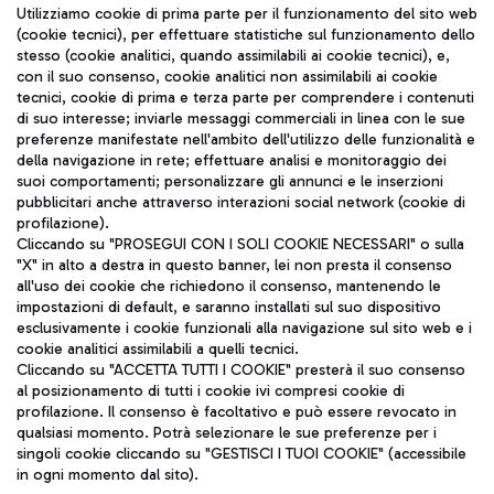
Seguici sui social
Utilizziamo cookie di prima parte per il funzionamento del sito web
(cookie tecnici), per effettuare statistiche sul funzionamento dello
stesso (cookie analitici, quando assimilabili ai cookie tecnici), e,
con il suo consenso, cookie analitici non assimilabili ai cookie
tecnici, cookie di prima e terza parte per comprendere i contenuti
di suo interesse; inviarle messaggi commerciali in linea con le sue
TRAVEL JOURNAL
preferenze manifestate nell'ambito dell'utilizzo delle funzionalità e
della navigazione in rete; effettuare analisi e monitoraggio dei
ITA
suoi comportamenti; personalizzare gli annunci e le inserzioni
pubblicitari anche attraverso interazioni social network (cookie di
profilazione).
Cliccando su "PROSEGUI CON I SOLI COOKIE NECESSARI" o sulla
"X" in alto a destra in questo banner, lei non presta il consenso
all'uso dei cookie che richiedono il consenso, mantenendo le
impostazioni di default, e saranno installati sul suo dispositivo
esclusivamente i cookie funzionali alla navigazione sul sito web e i
Aeroporti di Roma S.p.A. - Società soggetta a direzione e
cookie analitici assimilabili a quelli tecnici.
coordinamento di Mundys S.p.A.
Cliccando su "ACCETTA TUTTI I COOKIE" presterà il suo consenso
al posizionamento di tutti i cookie ivi compresi cookie di
Codice fiscale e Registro delle Imprese di Roma 13032990155 P.
profilazione. Il consenso è facoltativo e può essere revocato in
IVA 06572251004
qualsiasi momento. Potrà selezionare le sue preferenze per i
Capitale sociale 62.224.743,00 int. vers.
singoli cookie cliccando su "GESTISCI I TUOI COOKIE" (accessibile
Sede legale: Via Pier Paolo Racchetti 1 - 00054 Fiumicino (RM)
in ogni momento dal sito).
telefono +39 06 65951