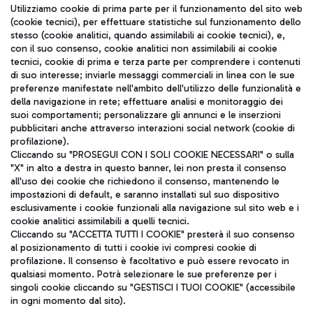
Seguici sui social
Utilizziamo cookie di prima parte per il funzionamento del sito web
(cookie tecnici), per effettuare statistiche sul funzionamento dello
stesso (cookie analitici, quando assimilabili ai cookie tecnici), e,
con il suo consenso, cookie analitici non assimilabili ai cookie
tecnici, cookie di prima e terza parte per comprendere i contenuti
di suo interesse; inviarle messaggi commerciali in linea con le sue
TRAVEL JOURNAL
preferenze manifestate nell'ambito dell'utilizzo delle funzionalità e
della navigazione in rete; effettuare analisi e monitoraggio dei
ITA
suoi comportamenti; personalizzare gli annunci e le inserzioni
pubblicitari anche attraverso interazioni social network (cookie di
profilazione).
Cliccando su "PROSEGUI CON I SOLI COOKIE NECESSARI" o sulla
"X" in alto a destra in questo banner, lei non presta il consenso
all'uso dei cookie che richiedono il consenso, mantenendo le
impostazioni di default, e saranno installati sul suo dispositivo
esclusivamente i cookie funzionali alla navigazione sul sito web e i
Aeroporti di Roma S.p.A. - Società soggetta a direzione e
cookie analitici assimilabili a quelli tecnici.
coordinamento di Mundys S.p.A.
Cliccando su "ACCETTA TUTTI I COOKIE" presterà il suo consenso
al posizionamento di tutti i cookie ivi compresi cookie di
Codice fiscale e Registro delle Imprese di Roma 13032990155 P.
profilazione. Il consenso è facoltativo e può essere revocato in
IVA 06572251004
qualsiasi momento. Potrà selezionare le sue preferenze per i
Capitale sociale 62.224.743,00 int. vers.
singoli cookie cliccando su "GESTISCI I TUOI COOKIE" (accessibile
Sede legale: Via Pier Paolo Racchetti 1 - 00054 Fiumicino (RM)
in ogni momento dal sito).
telefono +39 06 65951