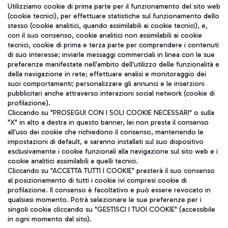
Seguici sui social
Utilizziamo cookie di prima parte per il funzionamento del sito web
(cookie tecnici), per effettuare statistiche sul funzionamento dello
stesso (cookie analitici, quando assimilabili ai cookie tecnici), e,
con il suo consenso, cookie analitici non assimilabili ai cookie
tecnici, cookie di prima e terza parte per comprendere i contenuti
di suo interesse; inviarle messaggi commerciali in linea con le sue
TRAVEL JOURNAL
preferenze manifestate nell'ambito dell'utilizzo delle funzionalità e
della navigazione in rete; effettuare analisi e monitoraggio dei
ITA
suoi comportamenti; personalizzare gli annunci e le inserzioni
pubblicitari anche attraverso interazioni social network (cookie di
profilazione).
Cliccando su "PROSEGUI CON I SOLI COOKIE NECESSARI" o sulla
"X" in alto a destra in questo banner, lei non presta il consenso
all'uso dei cookie che richiedono il consenso, mantenendo le
impostazioni di default, e saranno installati sul suo dispositivo
esclusivamente i cookie funzionali alla navigazione sul sito web e i
Aeroporti di Roma S.p.A. - Società soggetta a direzione e
cookie analitici assimilabili a quelli tecnici.
coordinamento di Mundys S.p.A.
Cliccando su "ACCETTA TUTTI I COOKIE" presterà il suo consenso
al posizionamento di tutti i cookie ivi compresi cookie di
Codice fiscale e Registro delle Imprese di Roma 13032990155 P.
profilazione. Il consenso è facoltativo e può essere revocato in
IVA 06572251004
qualsiasi momento. Potrà selezionare le sue preferenze per i
Capitale sociale 62.224.743,00 int. vers.
singoli cookie cliccando su "GESTISCI I TUOI COOKIE" (accessibile
Sede legale: Via Pier Paolo Racchetti 1 - 00054 Fiumicino (RM)
in ogni momento dal sito).
telefono +39 06 65951