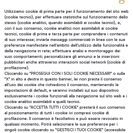
Seguici sui social
Utilizziamo cookie di prima parte per il funzionamento del sito web
(cookie tecnici), per effettuare statistiche sul funzionamento dello
stesso (cookie analitici, quando assimilabili ai cookie tecnici), e,
con il suo consenso, cookie analitici non assimilabili ai cookie
tecnici, cookie di prima e terza parte per comprendere i contenuti
di suo interesse; inviarle messaggi commerciali in linea con le sue
TRAVEL JOURNAL
preferenze manifestate nell'ambito dell'utilizzo delle funzionalità e
della navigazione in rete; effettuare analisi e monitoraggio dei
ITA
suoi comportamenti; personalizzare gli annunci e le inserzioni
pubblicitari anche attraverso interazioni social network (cookie di
profilazione).
Cliccando su "PROSEGUI CON I SOLI COOKIE NECESSARI" o sulla
"X" in alto a destra in questo banner, lei non presta il consenso
all'uso dei cookie che richiedono il consenso, mantenendo le
impostazioni di default, e saranno installati sul suo dispositivo
esclusivamente i cookie funzionali alla navigazione sul sito web e i
Aeroporti di Roma S.p.A. - Società soggetta a direzione e
cookie analitici assimilabili a quelli tecnici.
coordinamento di Mundys S.p.A.
Cliccando su "ACCETTA TUTTI I COOKIE" presterà il suo consenso
al posizionamento di tutti i cookie ivi compresi cookie di
Codice fiscale e Registro delle Imprese di Roma 13032990155 P.
profilazione. Il consenso è facoltativo e può essere revocato in
IVA 06572251004
qualsiasi momento. Potrà selezionare le sue preferenze per i
Capitale sociale 62.224.743,00 int. vers.
singoli cookie cliccando su "GESTISCI I TUOI COOKIE" (accessibile
Sede legale: Via Pier Paolo Racchetti 1 - 00054 Fiumicino (RM)