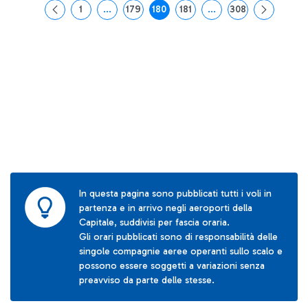
1
...
179
180
181
...
308
Pagina
Pagine intermedie Use TAB to navigate.
Pagina
Pagina
Pagina
Pagine intermedie Use
Pagina
In questa pagina sono pubblicati tutti i voli in
partenza e in arrivo negli aeroporti della
Capitale, suddivisi per fascia oraria.
Gli orari pubblicati sono di responsabilità delle
singole compagnie aeree operanti sullo scalo e
possono essere soggetti a variazioni senza
preavviso da parte delle stesse.