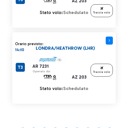
AZ 203
Stato volo:
Schedulato
Traccia volo
Orario previsto:
LONDRA/HEATHROW (LHR)
14:10
AR 7231
T3
Operato da:
Traccia volo
AZ 203
Stato volo:
Schedulato