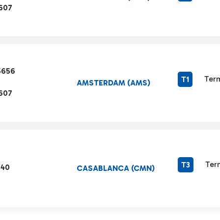
1607
5656
Term
T1
AMSTERDAM (AMS)
1607
Ter
T3
940
CASABLANCA (CMN)