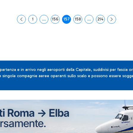
1
...
156
157
158
...
214
Pagina
Pagine intermedie Use TAB to navigate.
Pagina
Pagina
Pagina
Pagine intermedie Use T
Pagina
 partenza e in arrivo negli aeroporti della Capitale, suddivisi per fascia or
lle singole compagnie aeree operanti sullo scalo e possono essere sogget