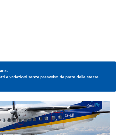
AB to navigate.
aria.
ti a variazioni senza preavviso da parte delle stesse.