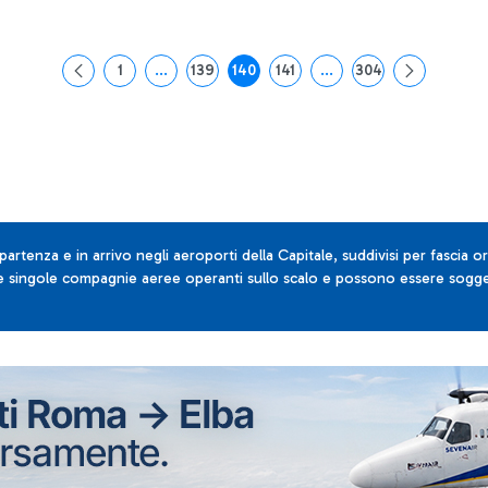
1
...
139
140
141
...
304
Pagina
Pagine intermedie Use TAB to navigate.
Pagina
Pagina
Pagina
Pagine intermedie Use T
Pagina
 partenza e in arrivo negli aeroporti della Capitale, suddivisi per fascia or
lle singole compagnie aeree operanti sullo scalo e possono essere sogget