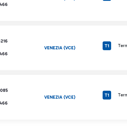
1466
6216
Term
T1
VENEZIA (VCE)
1466
4085
Term
T1
VENEZIA (VCE)
1466