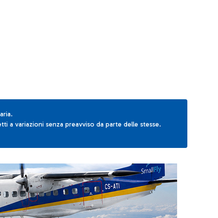
AB to navigate.
aria.
ti a variazioni senza preavviso da parte delle stesse.