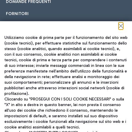
DOMANDE FREQUENTI
FORNITORI
Seguici sui social
Utilizziamo cookie di prima parte per il funzionamento del sito web
(cookie tecnici), per effettuare statistiche sul funzionamento dello
stesso (cookie analitici, quando assimilabili ai cookie tecnici), e,
con il suo consenso, cookie analitici non assimilabili ai cookie
tecnici, cookie di prima e terza parte per comprendere i contenuti
di suo interesse; inviarle messaggi commerciali in linea con le sue
TRAVEL JOURNAL
preferenze manifestate nell'ambito dell'utilizzo delle funzionalità e
della navigazione in rete; effettuare analisi e monitoraggio dei
ITA
suoi comportamenti; personalizzare gli annunci e le inserzioni
pubblicitari anche attraverso interazioni social network (cookie di
profilazione).
Cliccando su "PROSEGUI CON I SOLI COOKIE NECESSARI" o sulla
"X" in alto a destra in questo banner, lei non presta il consenso
all'uso dei cookie che richiedono il consenso, mantenendo le
impostazioni di default, e saranno installati sul suo dispositivo
esclusivamente i cookie funzionali alla navigazione sul sito web e i
Aeroporti di Roma S.p.A. - Società soggetta a direzione e
cookie analitici assimilabili a quelli tecnici.